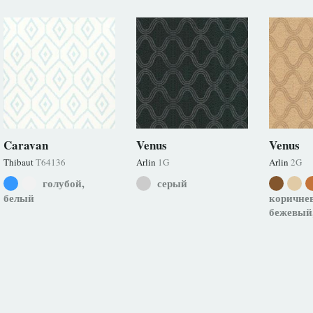
Caravan
Venus
Venus
Thibaut
T64136
Arlin
1G
Arlin
2G
голубой,
серый
белый
коричне
бежевый