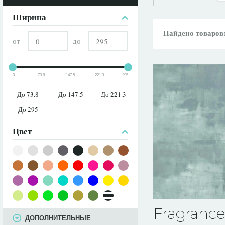
ПАРАМЕТРЫ
Ширина
Найдено товаров
от
до
0
73.8
147.5
221.3
295
До 73.8
До 147.5
До 221.3
До 295
Цвет
Fragranc
ДОПОЛНИТЕЛЬНЫЕ