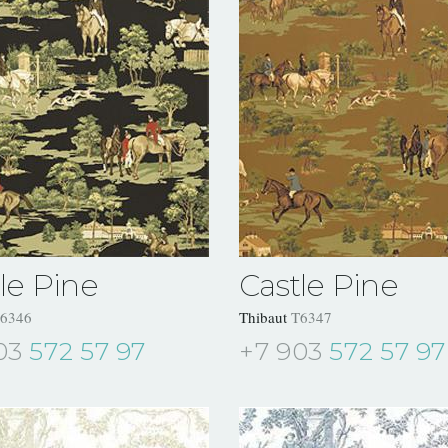
le Pine
Castle Pine
6346
Thibaut
T6347
03
572 57 97
+7 903
572 57 97