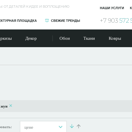
Ы: ОТ ДЕТАЛЕЙ К ИДЕЕ И ВОПЛОЩЕНИЮ
НАШИ УСЛУГИ
К
+7 903
572 
ЕКТУРНАЯ ПЛОЩАДКА
СВЕЖИЕ ТРЕНДЫ
ркизы
Декор
Обои
Ткани
Ковры
:
жуи
овать:
цене