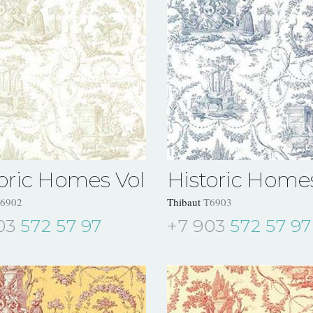
oric Homes Vol VII
Historic Homes
6902
Thibaut
T6903
03
572 57 97
+7 903
572 57 97