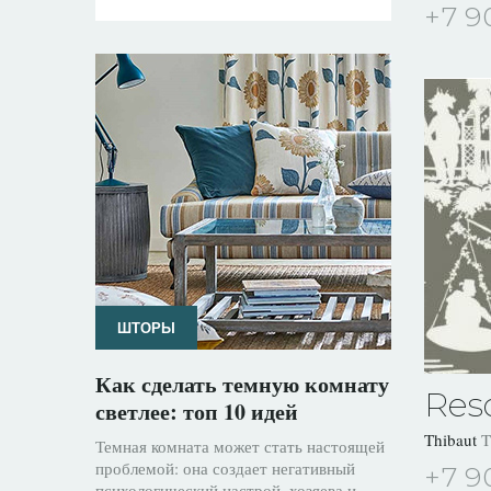
+7 9
ШТОРЫ
Как сделать темную комнату
Res
светлее: топ 10 идей
Thibaut
T
Темная комната может стать настоящей
проблемой: она создает негативный
+7 9
психологический настрой, хозяева и