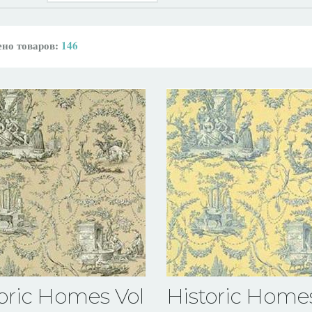
но товаров:
146
oric Homes Vol VII
Historic Homes