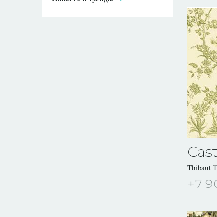
Cast
Thibaut
T
+7 9