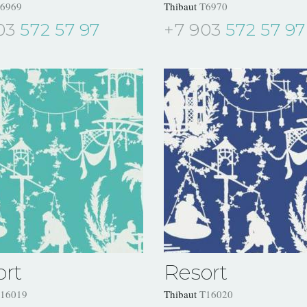
6969
Thibaut
T6970
03
572 57 97
+7 903
572 57 97
ort
Resort
16019
Thibaut
T16020