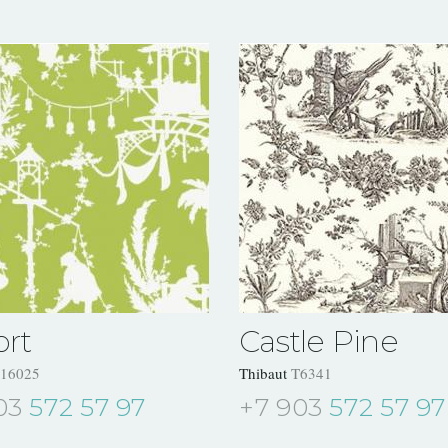
ort
Castle Pine
16025
Thibaut
T6341
03
572 57 97
+7 903
572 57 97