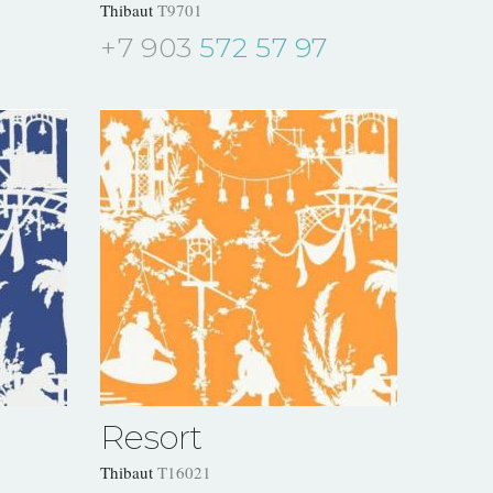
Thibaut
T9701
+7 903
572 57 97
Resort
Thibaut
T16021