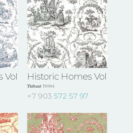
 Vol VII
Historic Homes Vol VII
Thibaut
T6904
+7 903
572 57 97