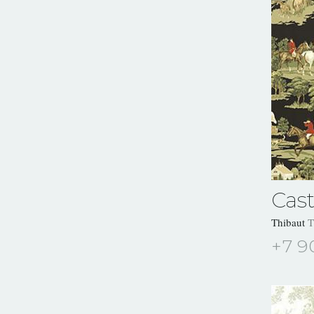
Cast
Thibaut
T
+7 9