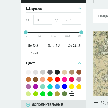
ПАРАМЕТРЫ
Ширина
Найде
от
до
0
73.8
147.5
221.3
295
До 73.8
До 147.5
До 221.3
До 295
Цвет
Hist
ДОПОЛНИТЕЛЬНЫЕ