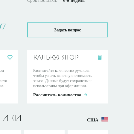
6-8 недель
Срок поставки:
97
Задать вопрос
КАЛЬКУЛЯТОР
ои
Рассчитайте количество рулонов,
чтобы узнать конечную стоимость
осто
заказа. Данные будут сохранены и
ка.
использованы при оформлении.
Рассчитать количество
ТИКИ
США