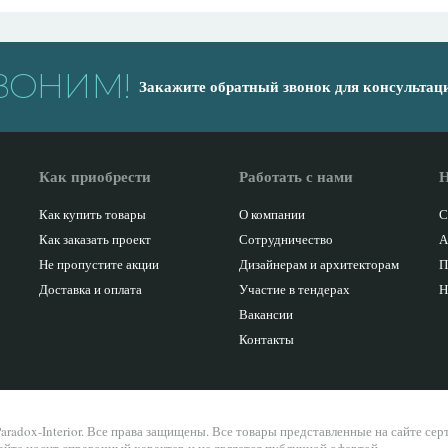
ВОНИМ!
Закажите обратный звонок для консультац
Как приобрести
Работать с нами
Н
Как купить товары
О компании
С
Как заказать проект
Сотрудничество
А
Не пропустите акции
Дизайнерам и архитекторам
П
Доставка и оплата
Участие в тендерах
Н
Вакансии
Контакты
aradox-Interior. Все права защищены. Все товары представленные на сайте се