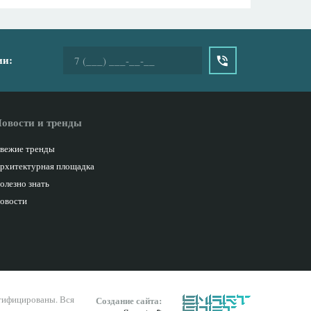
ии:
овости и тренды
вежие тренды
рхитектурная площадка
олезно знать
овости
ртифицированы. Вся
Создание сайта: