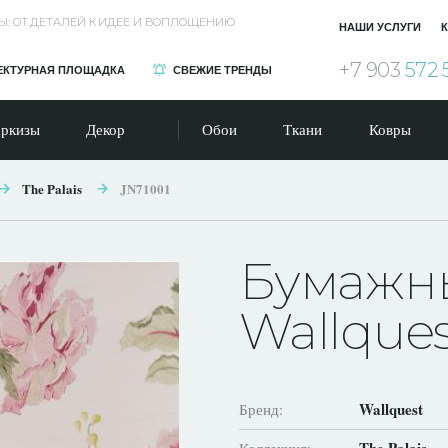
Ы: ОТ ДЕТАЛЕЙ К ИДЕЕ И ВОПЛОЩЕНИЮ
НАШИ УСЛУГИ
К
+7 903
572 
ЕКТУРНАЯ ПЛОЩАДКА
СВЕЖИЕ ТРЕНДЫ
ркизы
Декор
Обои
Ткани
Ковры
The Palais
JN71001
Бумажн
Wallques
Wallquest
Бренд: