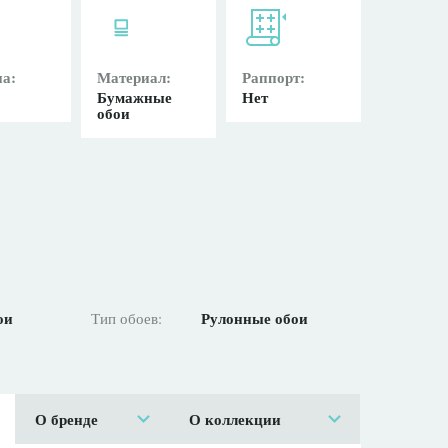
а:
Материал:
Раппорт:
Бумажные
Нет
обои
ои
Рулонные обои
Тип обоев:
О бренде
О коллекции