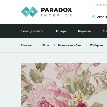
ИНТЕРЬЕР
АРХИТ
Солнцезащита
Шторы
Карнизы
Ма
Главная
Обои
Бумажные обои
Wallquest