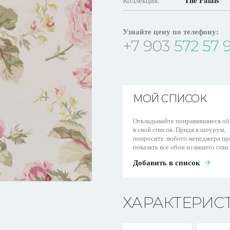
The Palais
Коллекция:
Узнайте цену по телефону:
+7 903
572 57 
МОЙ СПИСОК
Откладывайте понравившиеся об
в свой список. Придя в шоурум,
попросите любого менеджера пр
показать все обои из вашего спис
Добавить в список
ХАРАКТЕРИС