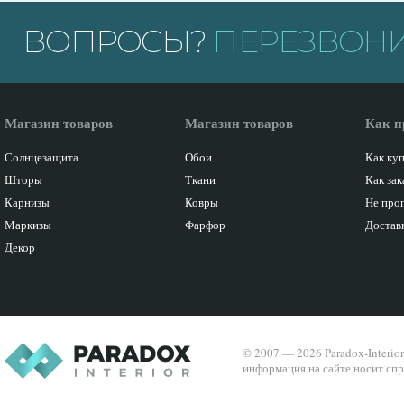
ВОПРОСЫ?
ПЕРЕЗВОНИ
Магазин товаров
Магазин товаров
Как п
Солнцезащита
Обои
Как ку
Шторы
Ткани
Как зак
Карнизы
Ковры
Не про
Маркизы
Фарфор
Доставк
Декор
© 2007 — 2026 Paradox-Interio
информация на сайте носит спр