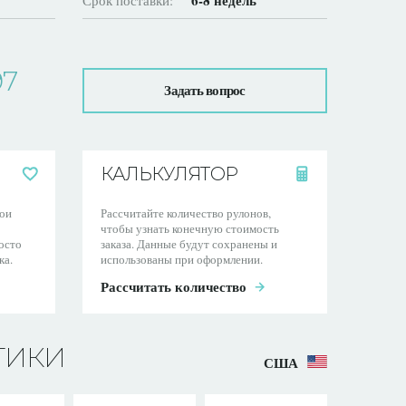
6-8 недель
Срок поставки:
97
Задать вопрос
КАЛЬКУЛЯТОР
ои
Рассчитайте количество рулонов,
чтобы узнать конечную стоимость
осто
заказа. Данные будут сохранены и
ка.
использованы при оформлении.
Рассчитать количество
ТИКИ
США