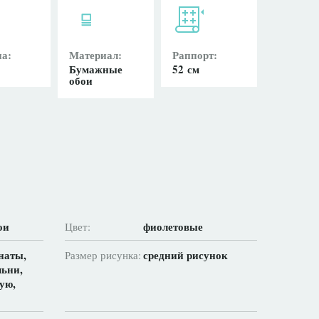
а:
Материал:
Раппорт:
Бумажные
52 см
обои
ои
фиолетовые
Цвет:
наты,
средний рисунок
Размер рисунка:
льни,
ую,