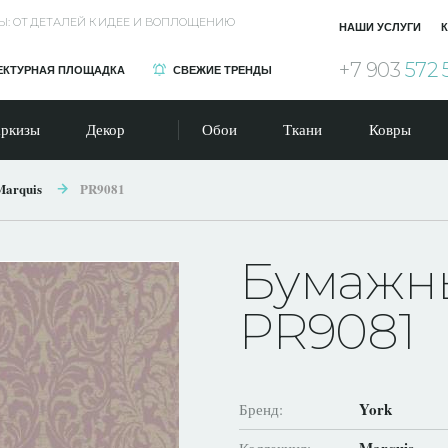
Ы: ОТ ДЕТАЛЕЙ К ИДЕЕ И ВОПЛОЩЕНИЮ
НАШИ УСЛУГИ
К
+7 903
572 
ЕКТУРНАЯ ПЛОЩАДКА
СВЕЖИЕ ТРЕНДЫ
ркизы
Декор
Обои
Ткани
Ковры
Marquis
PR9081
Бумажны
PR9081
York
Бренд: