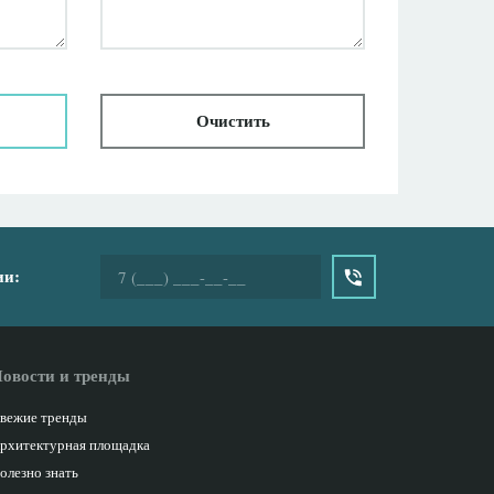
Очистить
ии:
овости и тренды
вежие тренды
рхитектурная площадка
олезно знать