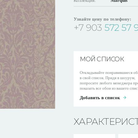
Marquis
Коллекция:
Узнайте цену по телефону:
+7 903
572 57 
МОЙ СПИСОК
Откладывайте понравившиеся об
в свой список. Придя в шоурум,
попросите любого менеджера пр
показать все обои из вашего спис
Добавить в список
ХАРАКТЕРИС