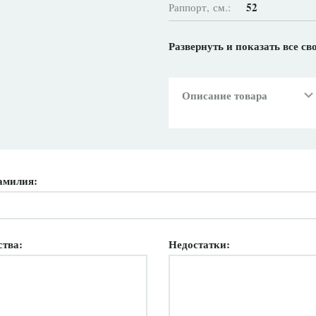
52
Раппорт, см.:
Орнамент
Рисунок:
Развернуть и показать все св
Описание товара
амилия:
ства:
Недостатки: