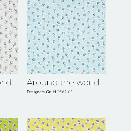
rld
Around the world
Designers Guild
P567-03