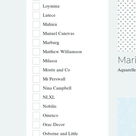
Loymina
Lutece
Mahieu
Manuel Canovas
Marburg
Matthew Williamson
Mari
Milassa
Morris and Co
Aquarell
Mr Perswall
Nina Campbell
NLXL
Nobilis
Omexco
Orac Decor
Osborne and Little