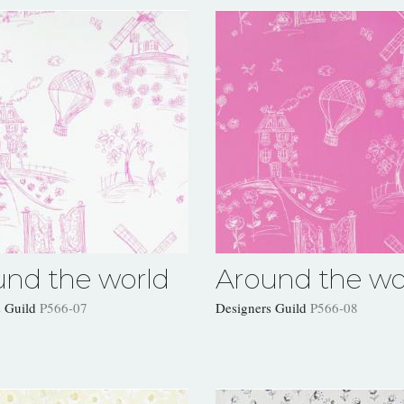
und the world
Around the wo
s Guild
P566-07
Designers Guild
P566-08