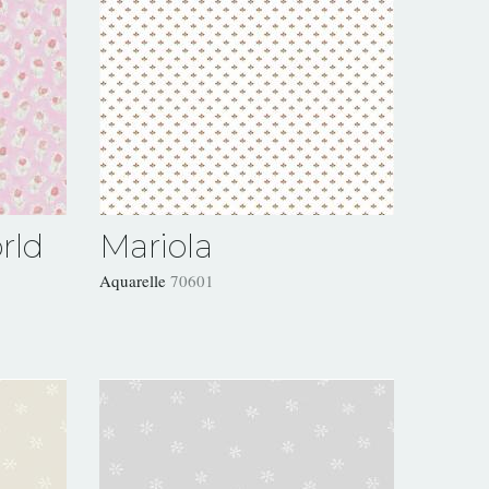
rld
Mariola
Aquarelle
70601