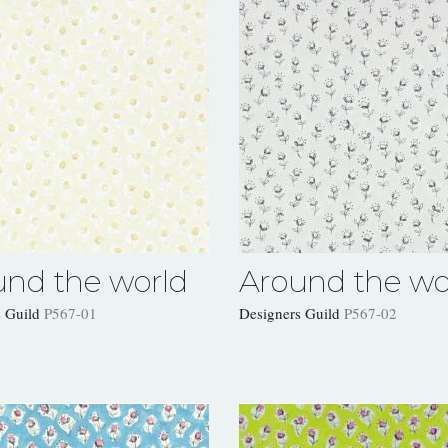
und the world
Around the wo
s Guild
P567-01
Designers Guild
P567-02