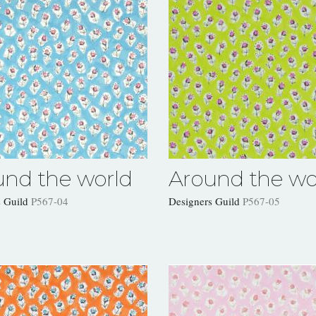
und the world
Around the wo
s Guild
P567-04
Designers Guild
P567-05