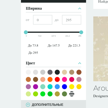
ПАРАМЕТРЫ
Найде
Ширина
от
до
0
73.8
147.5
221.3
295
До 73.8
До 147.5
До 221.3
До 295
Цвет
Aro
Designer
ДОПОЛНИТЕЛЬНЫЕ