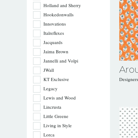
Holland and Sherry
Hookedonwalls
Innovations
Italreflexes
Jacquards
Jaima Brown
Jannelli and Volpi
Aro
JWall
KT Exclusive
Designer
Legacy
Lewis and Wood
Lincrusta
Little Greene
Living in Style
Lorca