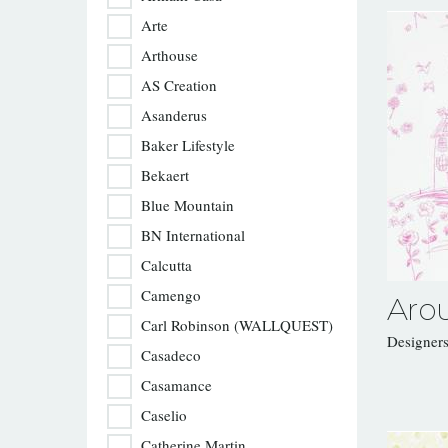
Arte
Arthouse
AS Creation
Asanderus
Baker Lifestyle
Bekaert
Blue Mountain
BN International
Calcutta
Camengo
Aro
Carl Robinson (WALLQUEST)
Designer
Casadeco
Casamance
Caselio
Catherine Martin