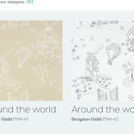
но товаров:
202
und the world
Around the wo
s Guild
P566-01
Designers Guild
P566-02