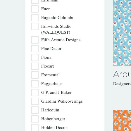
Etten
Eugenio Colombo
Fairwinds Studio
(WALLQUEST)
Fifth Avenue Designs
Fine Decor
Fiona
Flocart
Aro
Fromental
Fuggerhaus
Designer
G.P. and J Baker
Giardini Wallcoverings
Harlequin
Hohenberger
Holden Decor