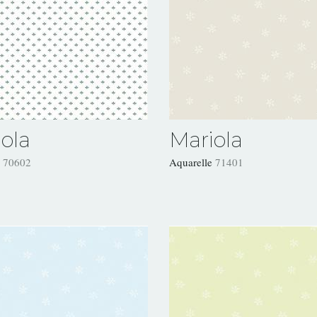
ola
Mariola
e
70602
Aquarelle
71401