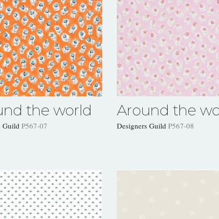
und the world
Around the wo
s Guild
P567-07
Designers Guild
P567-08