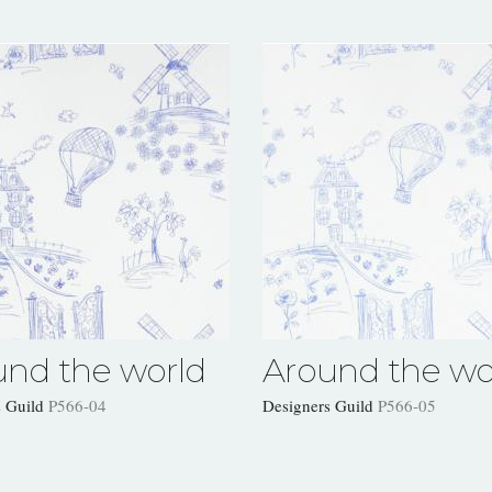
und the world
Around the wo
s Guild
P566-04
Designers Guild
P566-05