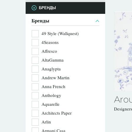
БРЕНДЫ
Бренды
49 Style (Wallquest)
4Seasons
Affresco
AltaGamma
Anaglypta
Andrew Martin
Anna French
Anthology
Aro
Aquarelle
Designer
Architects Paper
Arlin
Armani Casa