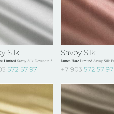
y Silk
Savoy Silk
re Limited
Savoy Silk Dovecote 31504/25
James Hare Limited
Savoy Silk E
03
572 57 97
+7 903
572 57 97