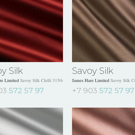
y Silk
Savoy Silk
re Limited
Savoy Silk Chilli 31504/12
James Hare Limited
Savoy Silk 
03
572 57 97
+7 903
572 57 97