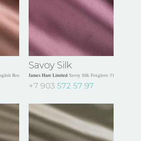
Savoy Silk
nglish Rose 31504/11
James Hare Limited
Savoy Silk Foxglove 31504/17
+7 903
572 57 97