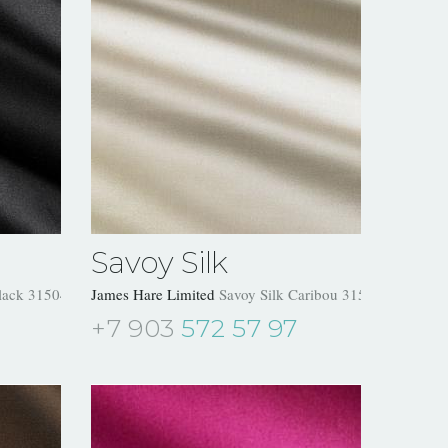
Savoy Silk
Black 31504/30
James Hare Limited
Savoy Silk Caribou 31504/04
+7 903
572 57 97