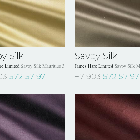
y Silk
Savoy Silk
re Limited
Savoy Silk Mauritius 31504/20
James Hare Limited
Savoy Silk 
03
572 57 97
+7 903
572 57 97