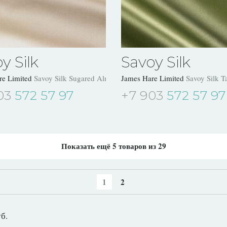
y Silk
Savoy Silk
re Limited
Savoy Silk Sugared Almond 31504/10
James Hare Limited
Savoy Silk T
03
572 57 97
+7 903
572 57 97
Показать ещё
5
товаров из
29
1
2
уб.