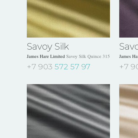
Savoy Silk
Savo
James Hare Limited
Savoy Silk Quince 31504/21
James Ha
+7 903
572 57 97
+7 9