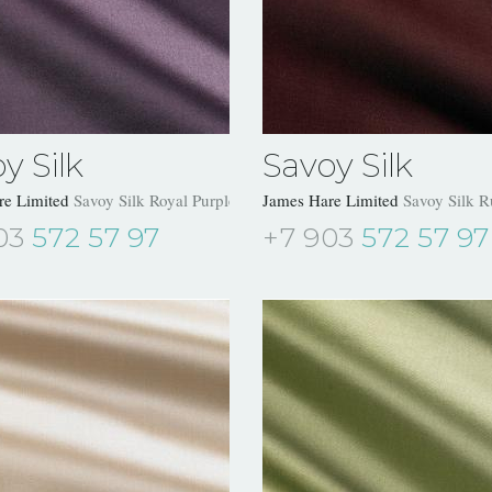
y Silk
Savoy Silk
re Limited
Savoy Silk Royal Purple 31504/16
James Hare Limited
Savoy Silk 
03
572 57 97
+7 903
572 57 97