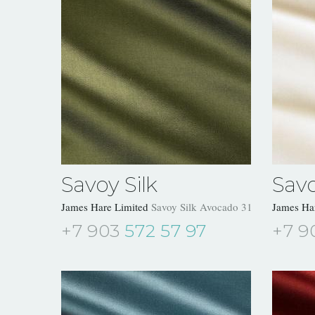
Savoy Silk
Savo
James Hare Limited
Savoy Silk Avocado 31504/24
James Ha
+7 903
572 57 97
+7 9