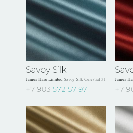
Savoy Silk
Savo
James Hare Limited
Savoy Silk Celestial 31504/28
James Ha
+7 903
572 57 97
+7 9