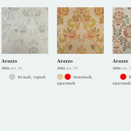
Arazzo
Arazzo
Arazzo
Arlin
azz_3d
Arlin
azz_5d
Arlin
azz_
белый, серый
бежевый,
б
красный
красный