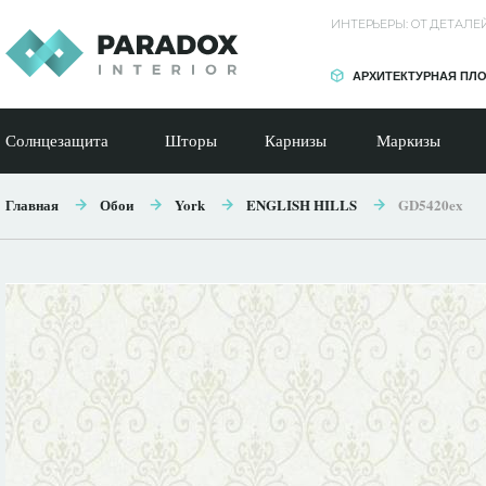
ИНТЕРЬЕРЫ: ОТ ДЕТАЛ
АРХИТЕКТУРНАЯ ПЛ
Солнцезащита
Шторы
Карнизы
Маркизы
Главная
Обои
York
ENGLISH HILLS
GD5420ex