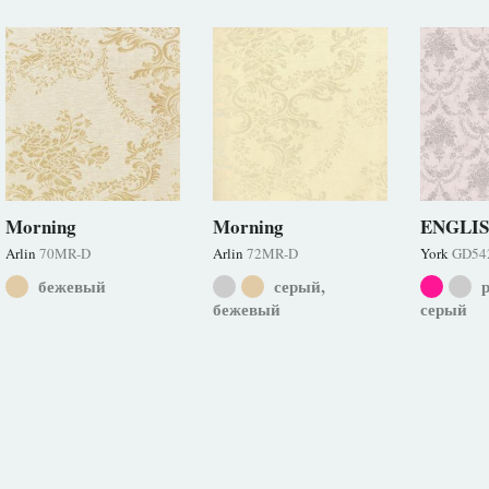
Morning
Morning
ENGLIS
Arlin
70MR-D
Arlin
72MR-D
York
GD54
бежевый
серый,
р
бежевый
серый