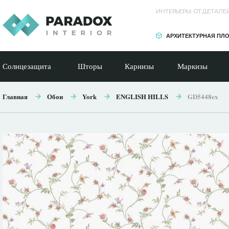
ИНТЕРЬЕРЫ: ОТ ДЕТАЛ
АРХИТЕКТУРНАЯ ПЛ
Солнцезащита
Шторы
Карнизы
Маркизы
Главная
Обои
York
ENGLISH HILLS
GD5448ex