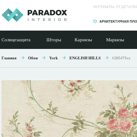
ИНТЕРЬЕРЫ: ОТ ДЕТАЛ
АРХИТЕКТУРНАЯ ПЛ
Солнцезащита
Шторы
Карнизы
Маркизы
Главная
Обои
York
ENGLISH HILLS
GD5475ex