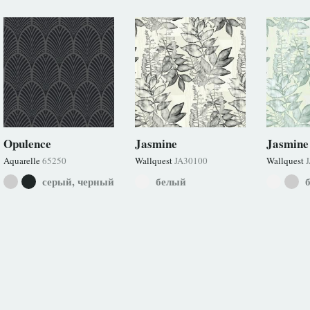
Opulence
Jasmine
Jasmine
Aquarelle
65250
Wallquest
JA30100
Wallquest
серый, черный
белый
б