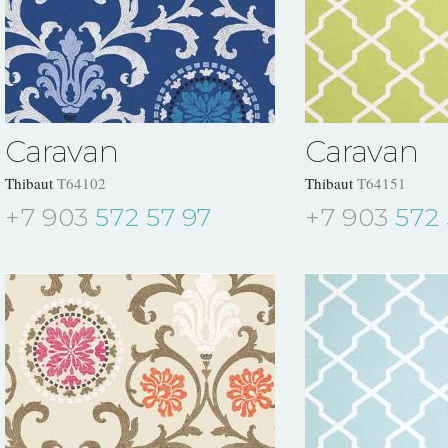
Caravan
Caravan
Thibaut
T64102
Thibaut
T64151
+7 903
572 57 97
+7 903
572 