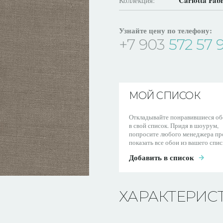
Carlotta Fabr
Коллекция:
Узнайте цену по телефону:
+7 903
572 57 
МОЙ СПИСОК
Откладывайте понравившиеся об
в свой список. Придя в шоурум,
попросите любого менеджера пр
показать все обои из вашего спис
Добавить в список
ХАРАКТЕРИС