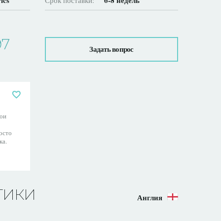
ics
6-8 недель
Срок поставки:
97
Задать вопрос
ои
осто
ка.
ТИКИ
Англия