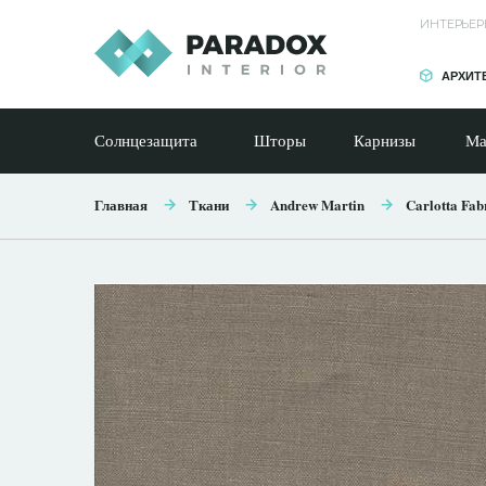
ИНТЕРЬЕР
АРХИТ
Солнцезащита
Шторы
Карнизы
Ма
Главная
Ткани
Andrew Martin
Carlotta Fab