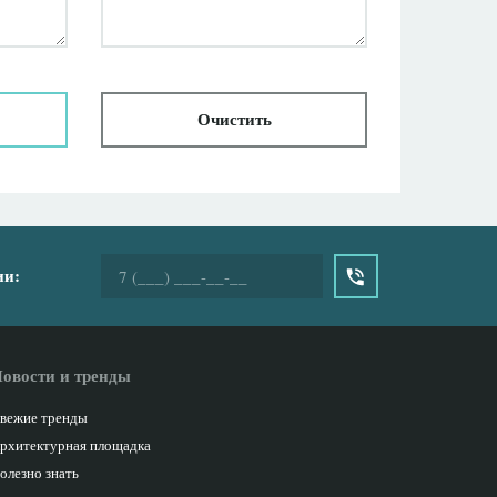
Очистить
ии:
овости и тренды
вежие тренды
рхитектурная площадка
олезно знать