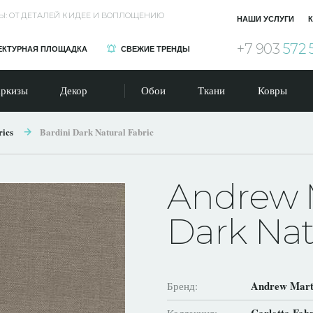
Ы: ОТ ДЕТАЛЕЙ К ИДЕЕ И ВОПЛОЩЕНИЮ
НАШИ УСЛУГИ
К
+7 903
572 
ЕКТУРНАЯ ПЛОЩАДКА
СВЕЖИЕ ТРЕНДЫ
ркизы
Декор
Обои
Ткани
Ковры
rics
Bardini Dark Natural Fabric
Andrew M
Dark Nat
Andrew Mart
Бренд: