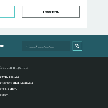
Очистить
ии:
овости и тренды
вежие тренды
рхитектурная площадка
олезно знать
овости