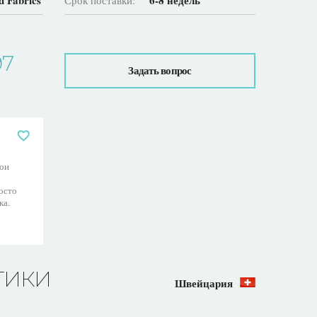
d Fabrics
6-8 недель
Срок поставки:
97
Задать вопрос
ои
осто
ка.
ТИКИ
Швейцария