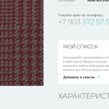
Benu Recycle
Коллекция:
Узнайте цену по телефону:
+7 903
572 57 
МОЙ СПИСОК
Откладывайте понравившиеся об
в свой список. Придя в шоурум,
попросите любого менеджера пр
показать все обои из вашего спис
Добавить в список
ХАРАКТЕРИС