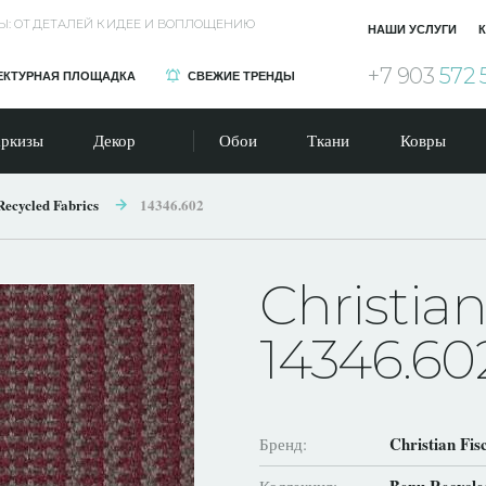
Ы: ОТ ДЕТАЛЕЙ К ИДЕЕ И ВОПЛОЩЕНИЮ
НАШИ УСЛУГИ
К
+7 903
572 
ЕКТУРНАЯ ПЛОЩАДКА
СВЕЖИЕ ТРЕНДЫ
ркизы
Декор
Обои
Ткани
Ковры
Recycled Fabrics
14346.602
Christia
14346.60
Christian Fi
Бренд: