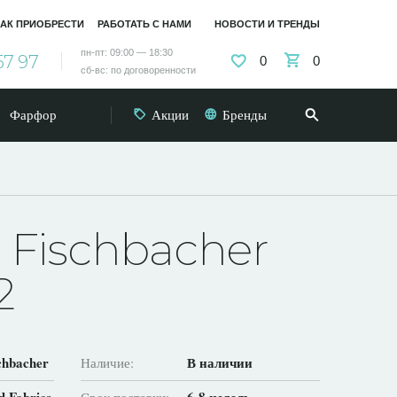
АК ПРИОБРЕСТИ
РАБОТАТЬ С НАМИ
НОВОСТИ И ТРЕНДЫ
пн-пт: 09:00 — 18:30
57 97
0
0
сб-вс: по договоренности
Фарфор
Акции
Бренды
n Fischbacher
2
schbacher
В наличии
Наличие: