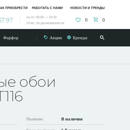
АК ПРИОБРЕСТИ
РАБОТАТЬ С НАМИ
НОВОСТИ И ТРЕНДЫ
пн-пт: 09:00 — 18:30
57 97
0
0
сб-вс: по договоренности
Фарфор
Акции
Бренды
ые обои
T116
В наличии
Наличие: