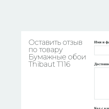
Оставить отзыв
Имя и ф
по товару
Бумажные обои
Thibaut T116
Достоин
Код с ка