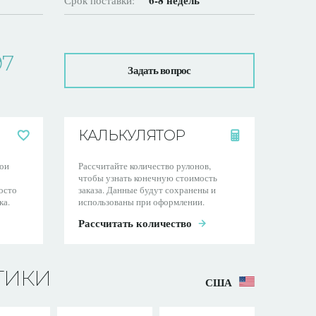
6-8 недель
Срок поставки:
97
Задать вопрос
КАЛЬКУЛЯТОР
ои
Рассчитайте количество рулонов,
чтобы узнать конечную стоимость
осто
заказа. Данные будут сохранены и
ка.
использованы при оформлении.
Рассчитать количество
ТИКИ
США