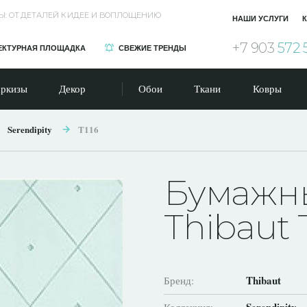
Ы: ОТ ДЕТАЛЕЙ К ИДЕЕ И ВОПЛОЩЕНИЮ
НАШИ УСЛУГИ
К
+7 903
572 
ЕКТУРНАЯ ПЛОЩАДКА
СВЕЖИЕ ТРЕНДЫ
ркизы
Декор
Обои
Ткани
Ковры
Serendipity
T116
Бумажн
Thibaut 
Thibaut
Бренд: