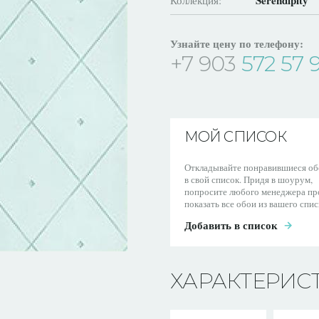
Serendipity
Коллекция:
Узнайте цену по телефону:
+7 903
572 57 
МОЙ СПИСОК
Откладывайте понравившиеся об
в свой список. Придя в шоурум,
попросите любого менеджера пр
показать все обои из вашего спис
Добавить в список
ХАРАКТЕРИС