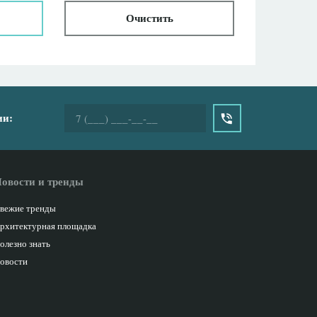
Очистить
ии:
овости и тренды
вежие тренды
рхитектурная площадка
олезно знать
овости