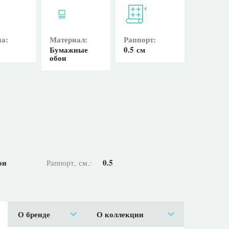
а:
Материал:
Раппорт:
Бумажные
0.5 см
обои
ои
0.5
Раппорт, см.:
О бренде
О коллекции