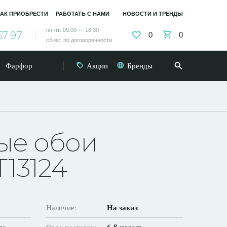
АК ПРИОБРЕСТИ
РАБОТАТЬ С НАМИ
НОВОСТИ И ТРЕНДЫ
пн-пт: 09:00 — 18:30
57 97
0
0
сб-вс: по договоренности
Фарфор
Акции
Бренды
ые обои
T13124
На заказ
Наличие: