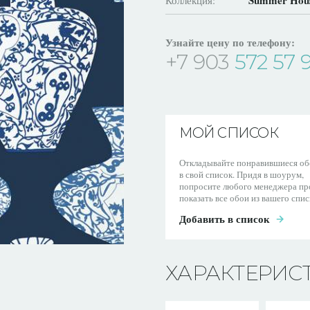
Summer Hou
Коллекция:
Узнайте цену по телефону:
+7 903
572 57 
МОЙ СПИСОК
Откладывайте понравившиеся об
в свой список. Придя в шоурум,
попросите любого менеджера пр
показать все обои из вашего спис
Добавить в список
ХАРАКТЕРИС