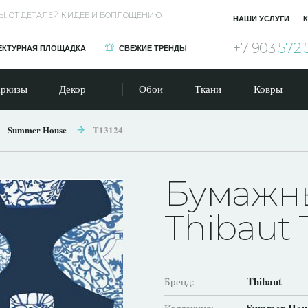
Ы: ОТ ДЕТАЛЕЙ К ИДЕЕ И ВОПЛОЩЕНИЮ
НАШИ УСЛУГИ
К
+7 903
572 
ЕКТУРНАЯ ПЛОЩАДКА
СВЕЖИЕ ТРЕНДЫ
ркизы
Декор
Обои
Ткани
Ковры
Summer House
T13124
Бумажн
Thibaut 
Thibaut
Бренд: