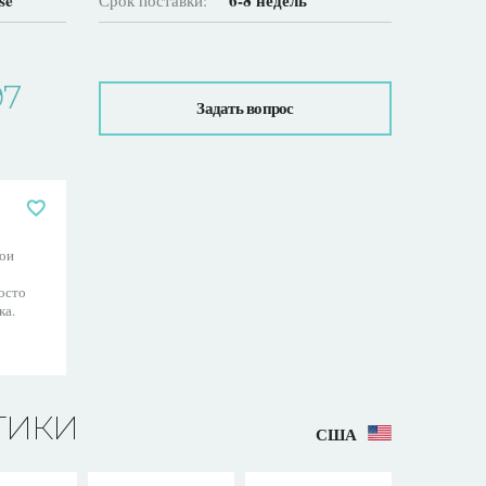
se
6-8 недель
Срок поставки:
97
Задать вопрос
ои
осто
ка.
ТИКИ
США