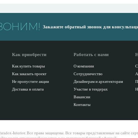
ВОНИМ!
Закажите обратный звонок для консультац
Как приобрести
Работать с нами
Н
Как купить товары
О компании
С
Как заказать проект
Сотрудничество
А
Не пропустите акции
Дизайнерам и архитекторам
П
Доставка и оплата
Участие в тендерах
Н
Вакансии
Контакты
aradox-Interior. Все права защищены. Все товары представленные на сайте се