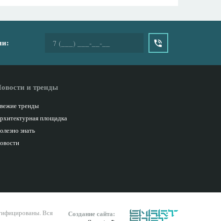
ии:
овости и тренды
вежие тренды
рхитектурная площадка
олезно знать
овости
ртифицированы. Вся
Создание сайта: