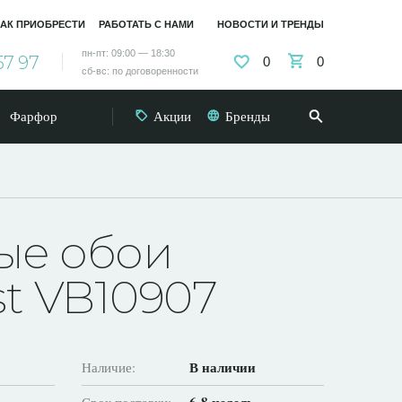
АК ПРИОБРЕСТИ
РАБОТАТЬ С НАМИ
НОВОСТИ И ТРЕНДЫ
пн-пт: 09:00 — 18:30
57 97
0
0
сб-вс: по договоренности
Фарфор
Акции
Бренды
ые обои
st VB10907
В наличии
Наличие: