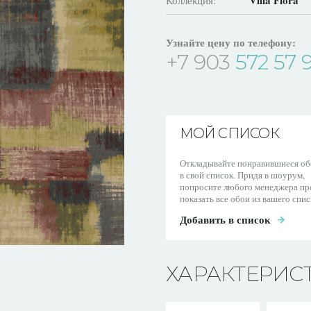
Villa Flora
Коллекция:
Узнайте цену по телефону:
+7 903
572 57 
МОЙ СПИСОК
Откладывайте понравившиеся об
в свой список. Придя в шоурум,
попросите любого менеджера пр
показать все обои из вашего спис
Добавить в список
ХАРАКТЕРИС