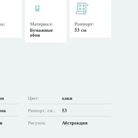
а:
Материал:
Раппорт:
Бумажные
53 см
обои
ои
хаки
Цвет:
нок
53
Раппорт, см.:
и
Абстракция
Рисунок: