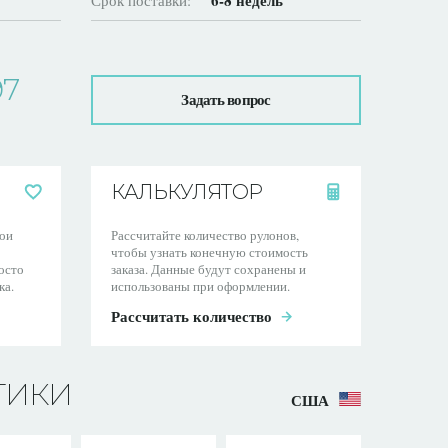
6-8 недель
Срок поставки:
97
Задать вопрос
КАЛЬКУЛЯТОР
ои
Рассчитайте количество рулонов,
чтобы узнать конечную стоимость
осто
заказа. Данные будут сохранены и
ка.
использованы при оформлении.
Рассчитать количество
ТИКИ
США