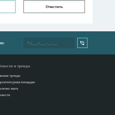
Очистить
ии:
овости и тренды
вежие тренды
рхитектурная площадка
олезно знать
овости