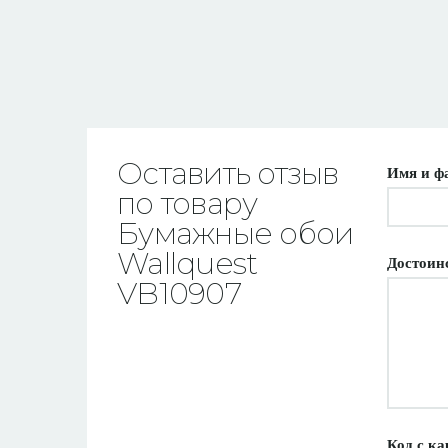
Оставить отзыв
Имя и ф
по товару
Бумажные обои
Wallquest
Достоин
VB10907
Код с ка