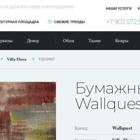
Ы: ОТ ДЕТАЛЕЙ К ИДЕЕ И ВОПЛОЩЕНИЮ
НАШИ УСЛУГИ
К
+7 903
572 
ЕКТУРНАЯ ПЛОЩАДКА
СВЕЖИЕ ТРЕНДЫ
ркизы
Декор
Обои
Ткани
Ковры
Villa Flora
VB10907
Бумажн
Wallque
Wallquest
Бренд: