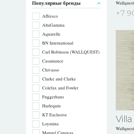
Популярные бренды
Wallques
+7 9
Affresco
AltaGamma
Aquarelle
BN International
Carl Robinson (WALLQUEST)
Casamance
Chivasso
Clarke and Clarke
Colefax and Fowler
Fuggerhaus
Harlequin
KT Exclusive
Villa
Loymina
Wallques
Manuel Canovas