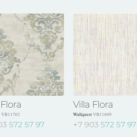
 Flora
Villa Flora
t
VB11702
Wallquest
VB11609
03
572 57 97
+7 903
572 57 97