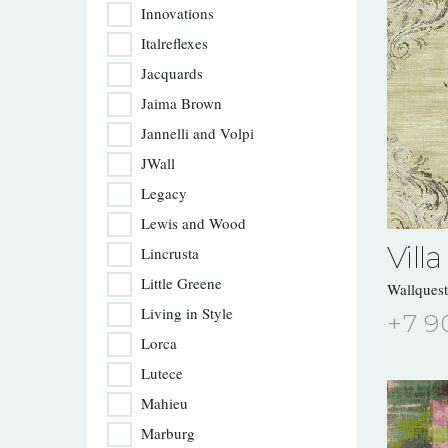
Innovations
Italreflexes
Jacquards
Jaima Brown
Jannelli and Volpi
JWall
Legacy
Lewis and Wood
Villa
Lincrusta
Little Greene
Wallques
Living in Style
+7 9
Lorca
Lutece
Mahieu
Marburg