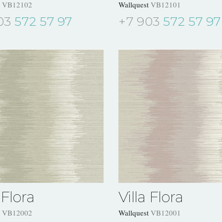
t
VB12102
Wallquest
VB12101
03
572 57 97
+7 903
572 57 97
 Flora
Villa Flora
t
VB12002
Wallquest
VB12001