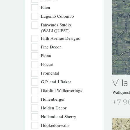
Etten
Eugenio Colombo
Fairwinds Studio
(WALLQUEST)
Fifth Avenue Designs
Fine Decor
Fiona
Flocart
Fromental
Villa
G.P. and J Baker
Giardini Wallcoverings
Wallques
Hohenberger
+7 9
Holden Decor
Holland and Sherry
Hookedonwalls