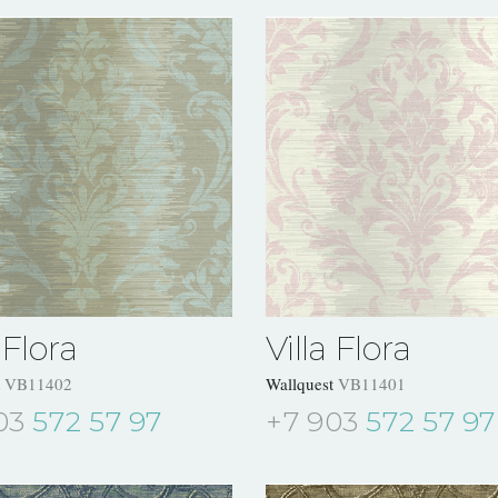
 Flora
Villa Flora
t
VB11402
Wallquest
VB11401
03
572 57 97
+7 903
572 57 97