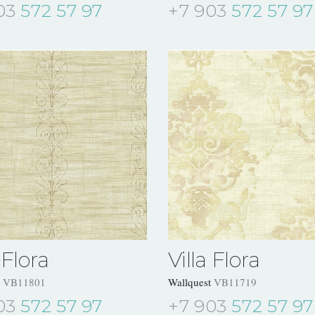
03
572 57 97
+7 903
572 57 97
 Flora
Villa Flora
t
VB11801
Wallquest
VB11719
03
572 57 97
+7 903
572 57 97