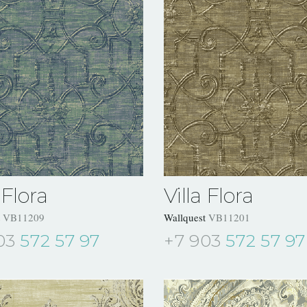
 Flora
Villa Flora
t
VB11209
Wallquest
VB11201
03
572 57 97
+7 903
572 57 97