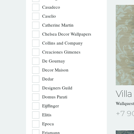
Casadeco
Caselio
Catherine Martin
Chelsea Decor Wallpapers
Collins and Company
Creaciones Gimenes
De Gournay
Decor Maison
Dedar
Designers Guild
Villa
Domus Parati
Wallques
Eijffinger
+7 9
Elitis
Epoca
Erismann