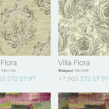
 Flora
Villa Flora
t
VB11106
Wallquest
VB11008
03
572 57 97
+7 903
572 57 97