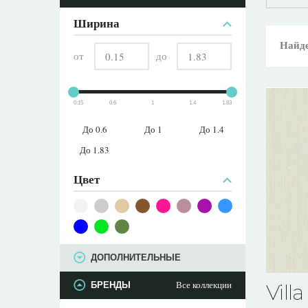
ПАРАМЕТРЫ
Ширина
Найде
от
до
0.15
0.6
1
1.4
1.83
До 0.6
До 1
До 1.4
До 1.83
Цвет
ДОПОЛНИТЕЛЬНЫЕ
Все коллекции
БРЕНДЫ
Villa