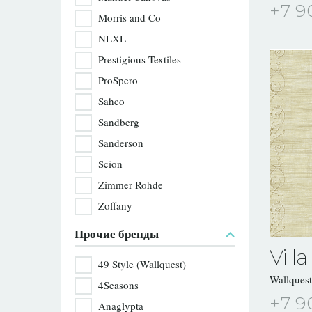
+7 9
Morris and Co
NLXL
Prestigious Textiles
ProSpero
Sahco
Sandberg
Sanderson
Scion
Zimmer Rohde
Zoffany
Прочие бренды
Villa
49 Style (Wallquest)
Wallques
4Seasons
+7 9
Anaglypta