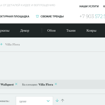
Ы: ОТ ДЕТАЛЕЙ К ИДЕЕ И ВОПЛОЩЕНИЮ
НАШИ УСЛУГИ
К
+7 903
572 
ЕКТУРНАЯ ПЛОЩАДКА
СВЕЖИЕ ТРЕНДЫ
ркизы
Декор
Обои
Ткани
Ковры
Villa Flora
:
Wallquest
Коллекция:
Villa Flora
овать:
цене