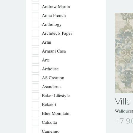
Andrew Martin
Anna French
Anthology
Architects Paper
Arlin
Armani Casa
Arte
Arthouse
AS Creation
Asanderus
Baker Lifestyle
Villa
Bekaert
Wallques
Blue Mountain
+7 9
Calcutta
Camengo