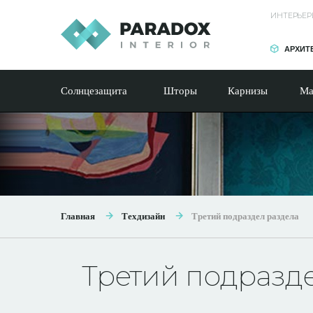
ИНТЕРЬЕР
АРХИТ
Солнцезащита
Шторы
Карнизы
Ма
Главная
Техдизайн
Третий подраздел раздела
Третий подразд