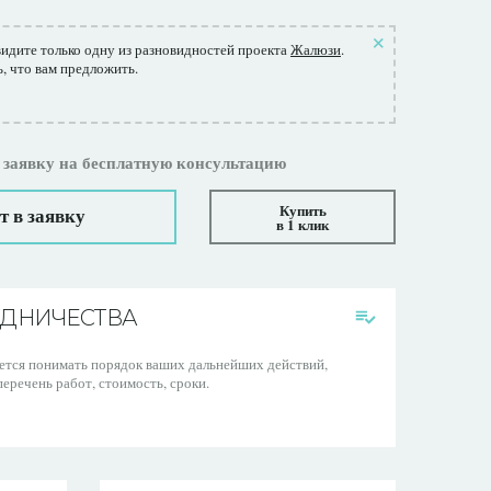
видите только одну из разновидностей проекта
Жалюзи
.
ь, что вам предложить.
 заявку на бесплатную консультацию
Купить
т в заявку
в 1 клик
УДНИЧЕСТВА
чется понимать порядок ваших дальнейших действий,
еречень работ, стоимость, сроки.