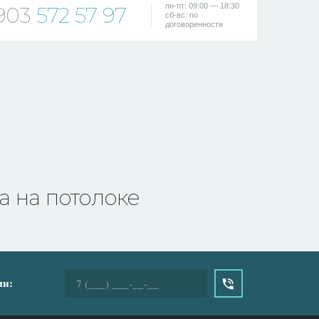
пн-пт: 09:00 — 18:30
903
572 57 97
сб-вс: по
договоренности
а на потолоке
ии: