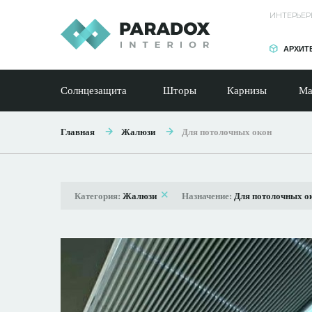
ИНТЕРЬЕР
АРХИТ
Солнцезащита
Шторы
Карнизы
Ма
Главная
Жалюзи
Для потолочных окон
Категория:
Жалюзи
Назначение:
Для потолочных о