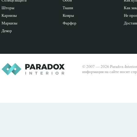
Солнцезащита
Обои
Как ку
Шторы
Ткани
Как зак
Карнизы
Ковры
Не про
Маркизы
Фарфор
Доставк
Декор
© 2007 — 2026 Paradox-Interio
информация на сайте носит спр