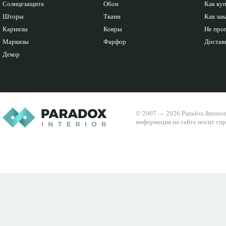
Солнцезащита
Обои
Как ку
Шторы
Ткани
Как зак
Карнизы
Ковры
Не про
Маркизы
Фарфор
Доставк
Декор
© 2007 — 2026 Paradox-Interio
информация на сайте носит спр