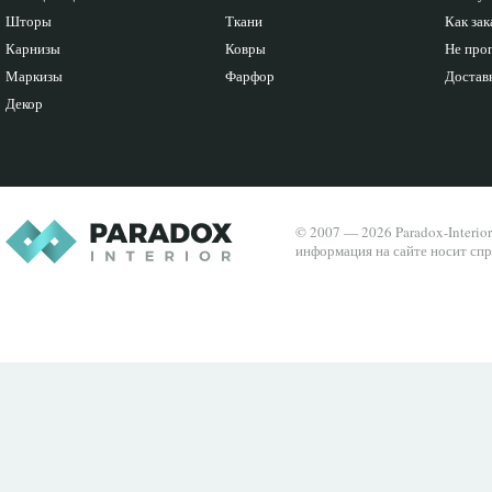
Шторы
Ткани
Как зак
Карнизы
Ковры
Не про
Маркизы
Фарфор
Доставк
Декор
© 2007 — 2026 Paradox-Interio
информация на сайте носит спр