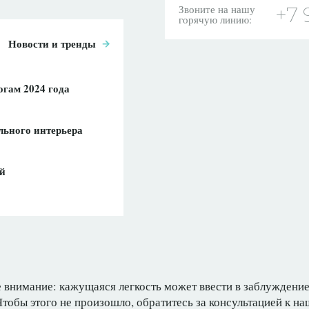
Звоните на нашу
+7 
горячую линию:
Новости и тренды
огам 2024 года
льного интерьера
ей
е внимание: кажущаяся легкость может ввести в заблуждени
тобы этого не произошло, обратитесь за консультацией к на