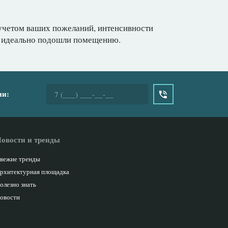
 учетом ваших пожеланий, интенсивности
ы идеально подошли помещению.
ии:
овости и тренды
вежие тренды
рхитектурная площадка
олезно знать
овости