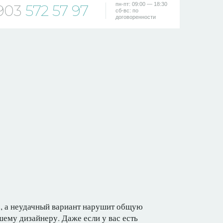
пн-пт: 09:00 — 18:30
903
572 57 97
сб-вс: по
договоренности
е, а неудачный вариант нарушит общую
шему дизайнеру. Даже если у вас есть