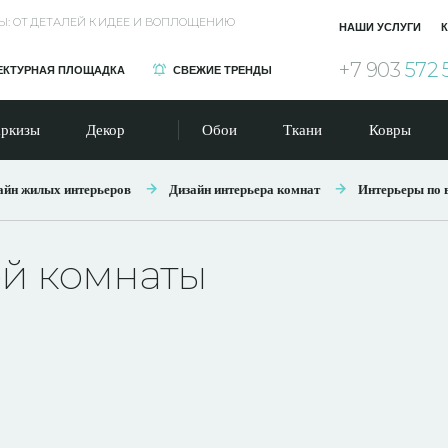
Ы: ОТ ДЕТАЛЕЙ К ИДЕЕ И ВОПЛОЩЕНИЮ
НАШИ УСЛУГИ
К
+7 903
572 
ЕКТУРНАЯ ПЛОЩАДКА
СВЕЖИЕ ТРЕНДЫ
ркизы
Декор
Обои
Ткани
Ковры
айн жилых интерьеров
Дизайн интерьера комнат
Интерьеры по 
ой комнаты