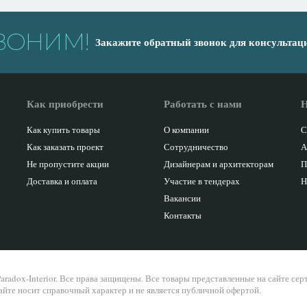
ВОНИМ!
Закажите обратный звонок для консультац
Как приобрести
Работать с нами
Н
Как купить товары
О компании
С
Как заказать проект
Сотрудничество
А
Не пропустите акции
Дизайнерам и архитекторам
П
Доставка и оплата
Участие в тендерах
Н
Вакансии
Контакты
aradox-Interior. Все права защищены. Все товары представленные на сайте се
айте носит справочный характер и не является публичной офертой.