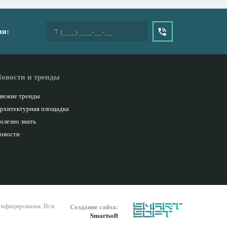
ии:
овости и тренды
вежие тренды
рхитектурная площадка
олезно знать
овости
ртифицированы. Вся
Создание сайта:
Smartsoft