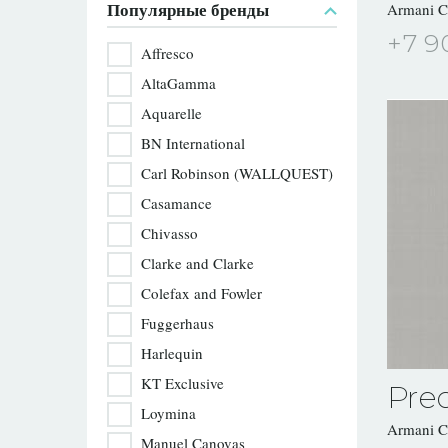
Популярные бренды
Armani 
+7 9
Affresco
AltaGamma
Aquarelle
BN International
Carl Robinson (WALLQUEST)
Casamance
Chivasso
Clarke and Clarke
Colefax and Fowler
Fuggerhaus
Harlequin
KT Exclusive
Prec
Loymina
Armani 
Manuel Canovas