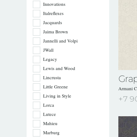
Innovations
Italreflexes
Jacquards
Jaima Brown
Jannelli and Volpi
JWall
Legacy
Lewis and Wood
Grap
Lincrusta
Little Greene
Armani 
Living in Style
+7 9
Lorca
Lutece
Mahieu
Marburg