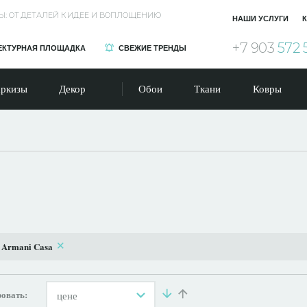
Ы: ОТ ДЕТАЛЕЙ К ИДЕЕ И ВОПЛОЩЕНИЮ
НАШИ УСЛУГИ
К
+7 903
572 
ЕКТУРНАЯ ПЛОЩАДКА
СВЕЖИЕ ТРЕНДЫ
ркизы
Декор
Обои
Ткани
Ковры
:
Armani Casa
овать:
цене