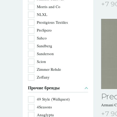
+7 9
Morris and Co
NLXL
Prestigious Textiles
ProSpero
Sahco
Sandberg
Sanderson
Scion
Zimmer Rohde
Zoffany
Прочие бренды
Prec
49 Style (Wallquest)
Armani 
4Seasons
+7 9
Anaglypta