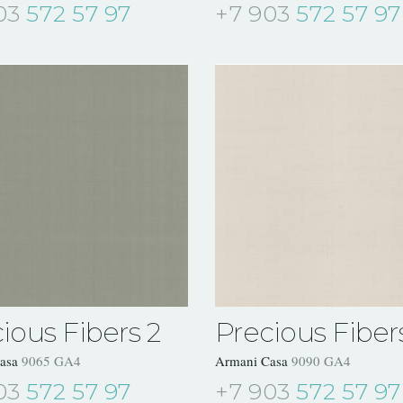
03
572 57 97
+7 903
572 57 97
ious Fibers 2
Precious Fiber
Casa
9065 GA4
Armani Casa
9090 GA4
03
572 57 97
+7 903
572 57 97