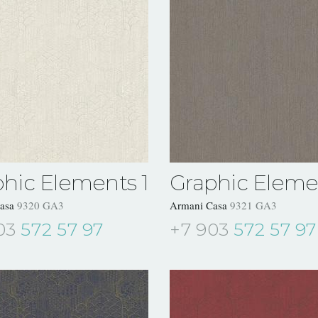
hic Elements 1
Graphic Eleme
Casa
9320 GA3
Armani Casa
9321 GA3
03
572 57 97
+7 903
572 57 97