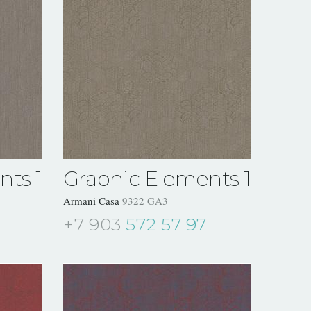
nts 1
Graphic Elements 1
Armani Casa
9322 GA3
+7 903
572 57 97