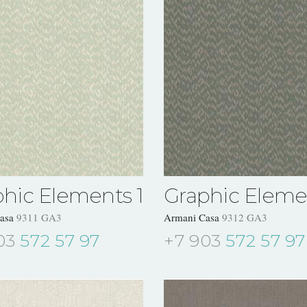
hic Elements 1
Graphic Eleme
Casa
9311 GA3
Armani Casa
9312 GA3
03
572 57 97
+7 903
572 57 97