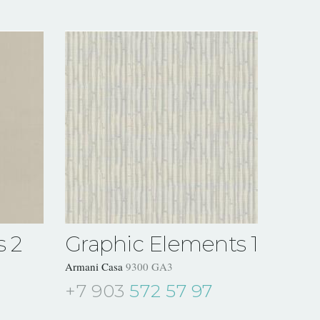
s 2
Graphic Elements 1
Armani Casa
9300 GA3
+7 903
572 57 97