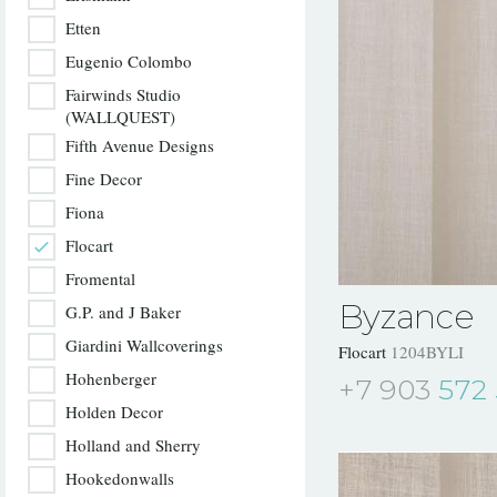
Etten
Eugenio Colombo
Fairwinds Studio
(WALLQUEST)
Fifth Avenue Designs
Fine Decor
Fiona
Flocart
Fromental
Byzance
G.P. and J Baker
Giardini Wallcoverings
Flocart
1204BYLI
Hohenberger
+7 903
572 
Holden Decor
Holland and Sherry
Hookedonwalls