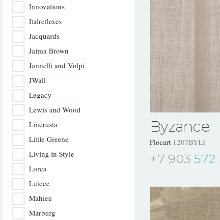
Innovations
Italreflexes
Jacquards
Jaima Brown
Jannelli and Volpi
JWall
Legacy
Lewis and Wood
Byzance
Lincrusta
Little Greene
Flocart
1207BYLI
Living in Style
+7 903
572 
Lorca
Lutece
Mahieu
Marburg