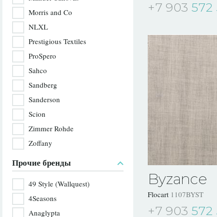
+7 903
572 
Morris and Co
NLXL
Prestigious Textiles
ProSpero
Sahco
Sandberg
Sanderson
Scion
Zimmer Rohde
Zoffany
Прочие бренды
Byzance
49 Style (Wallquest)
Flocart
1107BYST
4Seasons
+7 903
572 
Anaglypta