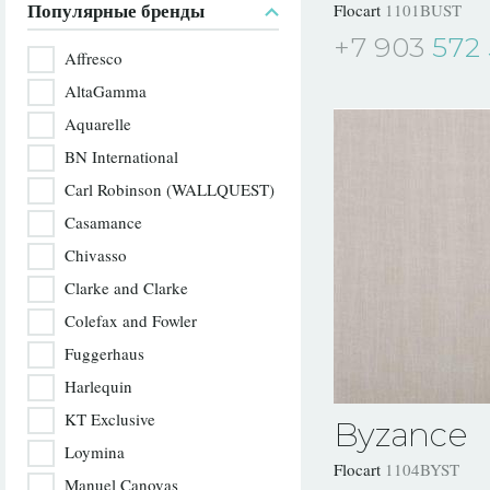
Популярные бренды
Flocart
1101BUST
+7 903
572 
Affresco
AltaGamma
Aquarelle
BN International
Carl Robinson (WALLQUEST)
Casamance
Chivasso
Clarke and Clarke
Colefax and Fowler
Fuggerhaus
Harlequin
KT Exclusive
Byzance
Loymina
Flocart
1104BYST
Manuel Canovas