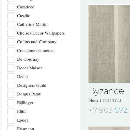
Casadeco
Caselio
Catherine Martin
Chelsea Decor Wallpapers
Collins and Company
Creaciones Gimenes
De Gournay
Decor Maison
Dedar
Designers Guild
Byzance
Domus Parati
Flocart
1201BYLI
Eijffinger
+7 903
572 
Elitis
Epoca
Erismann