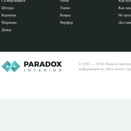
Солнцезащита
Обои
Как ку
Шторы
Ткани
Как зак
Карнизы
Ковры
Не про
Маркизы
Фарфор
Доставк
Декор
© 2007 — 2026 Paradox-Interio
информация на сайте носит спр