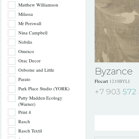
Matthew Williamson
Milassa
Mr Perswall
Nina Campbell
Nobilis
Omexco
Orac Decor
Byzance
Osborne and Little
Parato
Flocart
1210BYLI
Park Place Studio (YORK)
+7 903
572 
Patty Madden Ecology
(Warner)
Print 4
Rasch
Rasch Textil