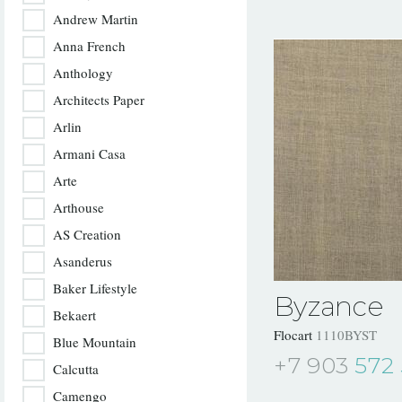
Andrew Martin
Anna French
Anthology
Architects Paper
Arlin
Armani Casa
Arte
Arthouse
AS Creation
Asanderus
Baker Lifestyle
Byzance
Bekaert
Flocart
1110BYST
Blue Mountain
+7 903
572 
Calcutta
Camengo