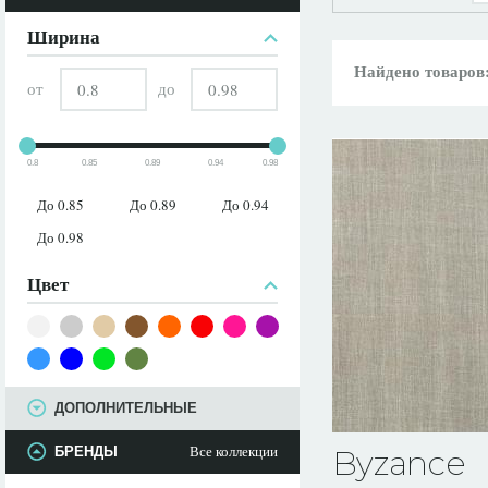
ПАРАМЕТРЫ
Ширина
Найдено товаров
от
до
0.8
0.85
0.89
0.94
0.98
До 0.85
До 0.89
До 0.94
До 0.98
Цвет
ДОПОЛНИТЕЛЬНЫЕ
Все коллекции
БРЕНДЫ
Byzance