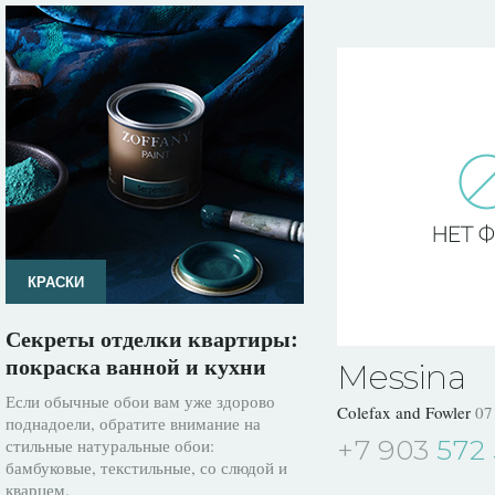
КРАСКИ
Секреты отделки квартиры:
покраска ванной и кухни
Messina
Если обычные обои вам уже здорово
Colefax and Fowler
07
поднадоели, обратите внимание на
+7 903
572 
стильные натуральные обои:
бамбуковые, текстильные, со слюдой и
кварцем.