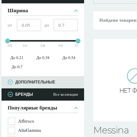
ПАРАМЕТРЫ
Ширина
Найдено товаров
от
до
0.05
0.21
0.38
0.54
0.7
До 0.21
До 0.38
До 0.54
До 0.7
ДОПОЛНИТЕЛЬНЫЕ
Все коллекции
БРЕНДЫ
Популярные бренды
Affresco
Messina
AltaGamma