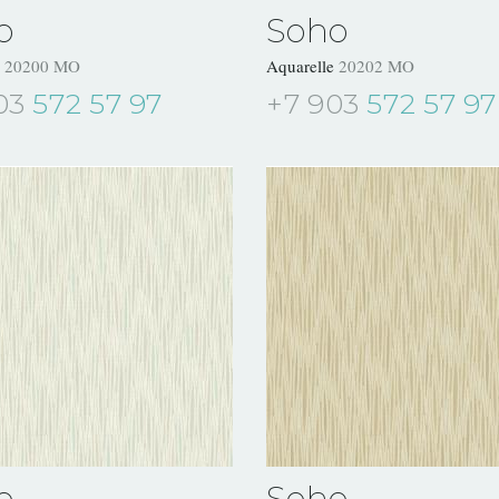
o
Soho
e
20200 MO
Aquarelle
20202 MO
03
572 57 97
+7 903
572 57 97
o
Soho