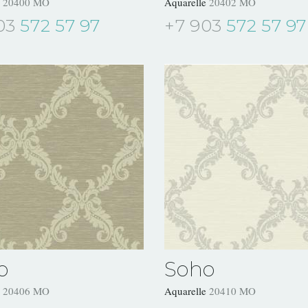
e
20400 MO
Aquarelle
20402 MO
03
572 57 97
+7 903
572 57 97
o
Soho
e
20406 MO
Aquarelle
20410 MO