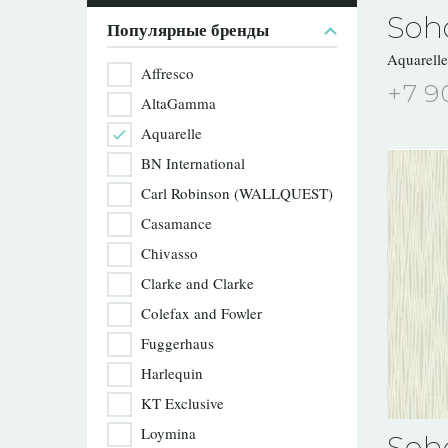
Soh
Популярные бренды
Aquarell
Affresco
+7 9
AltaGamma
Aquarelle
BN International
Carl Robinson (WALLQUEST)
Casamance
Chivasso
Clarke and Clarke
Colefax and Fowler
Fuggerhaus
Harlequin
KT Exclusive
Loymina
Soh