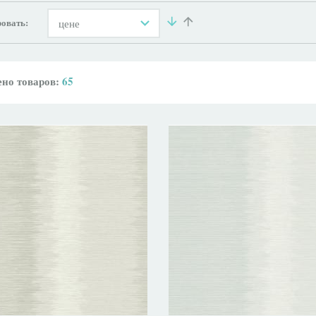
овать:
цене
но товаров:
65