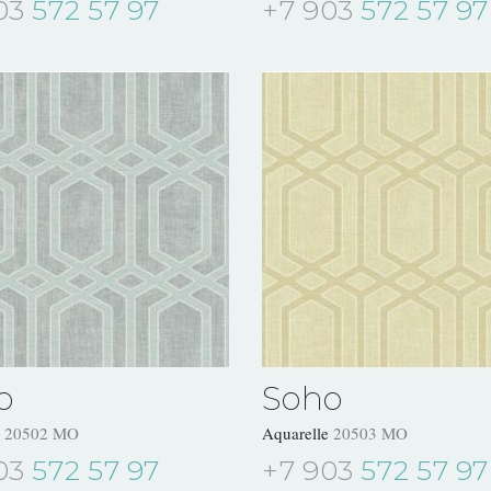
03
572 57 97
+7 903
572 57 97
o
Soho
e
20502 MO
Aquarelle
20503 MO
03
572 57 97
+7 903
572 57 97