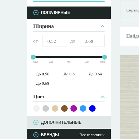
Сортир
ПАРАМЕТРЫ
ПОПУЛЯРНЫЕ
Ширина
Найде
от
до
0.52
0.56
0.6
0.64
0.68
До 0.56
До 0.6
До 0.64
До 0.68
Цвет
ДОПОЛНИТЕЛЬНЫЕ
Все коллекции
БРЕНДЫ