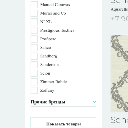
Manuel Canovas
Aquarell
Morris and Co
+7 9
NLXL
Prestigious Textiles
ProSpero
Sahco
Sandberg
Sanderson
Scion
Zimmer Rohde
Zoffany
Прочие бренды
Soh
Показать
товары