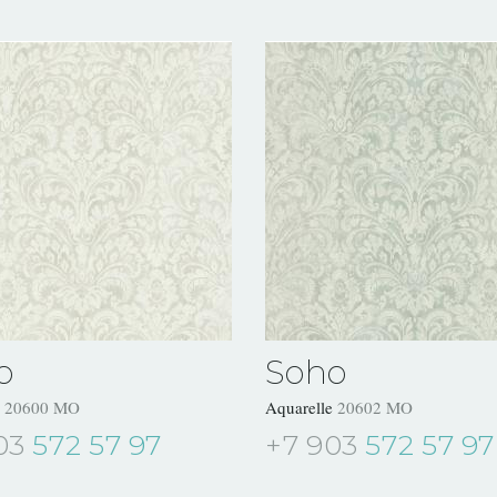
o
Soho
e
20600 MO
Aquarelle
20602 MO
03
572 57 97
+7 903
572 57 97