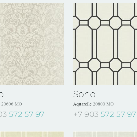
o
Soho
e
20606 MO
Aquarelle
20800 MO
03
572 57 97
+7 903
572 57 97