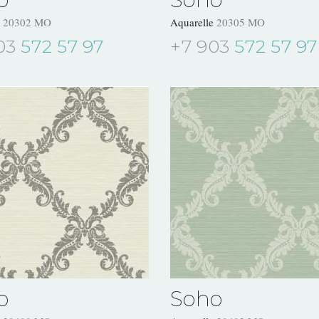
e
20302 MO
Aquarelle
20305 MO
03
572 57 97
+7 903
572 57 97
o
Soho