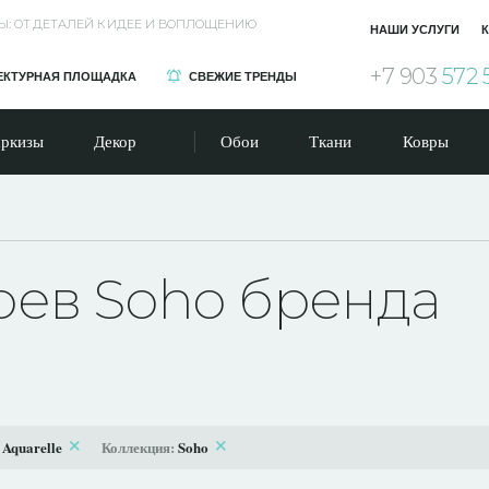
Ы: ОТ ДЕТАЛЕЙ К ИДЕЕ И ВОПЛОЩЕНИЮ
НАШИ УСЛУГИ
К
+7 903
572 
ЕКТУРНАЯ ПЛОЩАДКА
СВЕЖИЕ ТРЕНДЫ
ркизы
Декор
Обои
Ткани
Ковры
оев Soho бренда
:
Aquarelle
Коллекция:
Soho