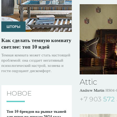
ШТОРЫ
Как сделать темную комнату
светлее: топ 10 идей
Темная комната может стать настоящей
проблемой: она создает негативный
психологический настрой, хозяева и
гости ощущают дискомфорт.
Attic
Andrew Martin
HS04-
НОВОЕ
+7 903
572 
Топ 10 брендов на рынке тканей
для штор по итогам 2024 года