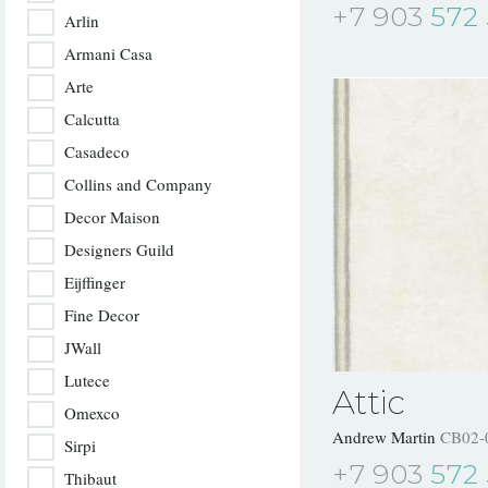
+7 903
572 
Arlin
Armani Casa
Arte
Calcutta
Casadeco
Collins and Company
Decor Maison
Designers Guild
Eijffinger
Fine Decor
JWall
Lutece
Attic
Omexco
Andrew Martin
CB02-
Sirpi
+7 903
572 
Thibaut