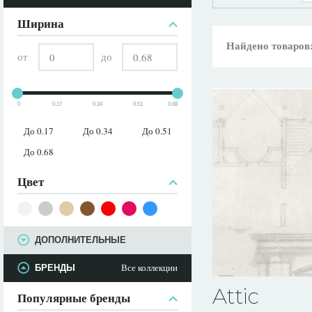
ПАРАМЕТРЫ
Ширина
Найдено товаров
от
до
0
0.17
0.34
0.51
0.68
До 0.17
До 0.34
До 0.51
До 0.68
Цвет
ДОПОЛНИТЕЛЬНЫЕ
Все коллекции
БРЕНДЫ
Attic
Популярные бренды