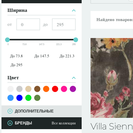
ПАРАМЕТРЫ
Ширина
Найдено товаров
от
до
0
73.8
147.5
221.3
295
До 73.8
До 147.5
До 221.3
До 295
Цвет
ДОПОЛНИТЕЛЬНЫЕ
Все коллекции
БРЕНДЫ
Villa Sien