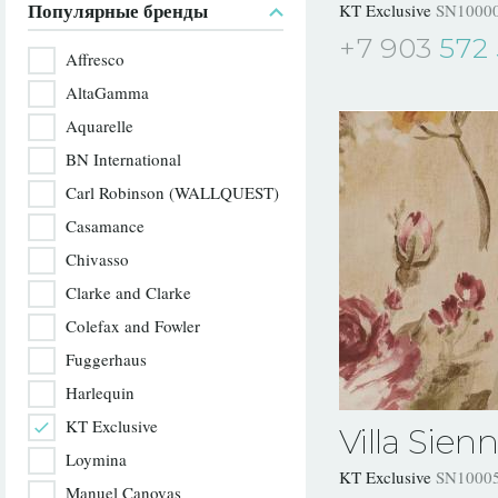
Популярные бренды
KT Exclusive
SN1000
+7 903
572 
Affresco
AltaGamma
Aquarelle
BN International
Carl Robinson (WALLQUEST)
Casamance
Chivasso
Clarke and Clarke
Colefax and Fowler
Fuggerhaus
Harlequin
KT Exclusive
Villa Sien
Loymina
KT Exclusive
SN1000
Manuel Canovas