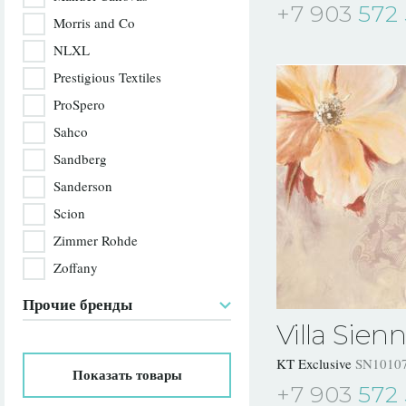
+7 903
572 
Morris and Co
NLXL
Prestigious Textiles
ProSpero
Sahco
Sandberg
Sanderson
Scion
Zimmer Rohde
Zoffany
Прочие бренды
Villa Sien
KT Exclusive
SN1010
Показать
товары
+7 903
572 