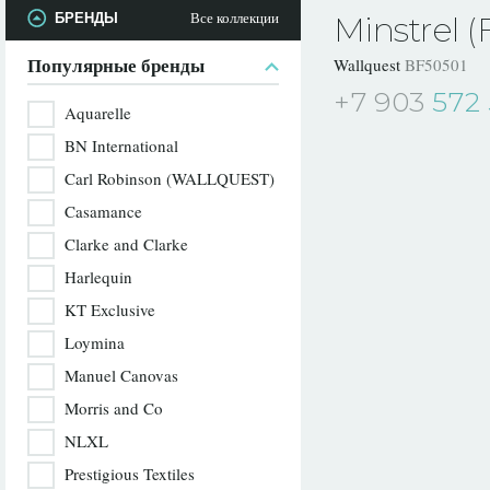
Все коллекции
БРЕНДЫ
Minstrel (
Популярные бренды
Wallquest
BF50501
+7 903
572 
Aquarelle
BN International
Carl Robinson (WALLQUEST)
Casamance
Clarke and Clarke
Harlequin
KT Exclusive
Loymina
Manuel Canovas
Morris and Co
NLXL
Prestigious Textiles