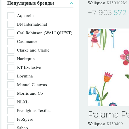
Популярные бренды
Wallquest
KJ50302M
+7 903
572 
Aquarelle
BN International
Carl Robinson (WALLQUEST)
Casamance
Clarke and Clarke
Harlequin
KT Exclusive
Loymina
Manuel Canovas
Morris and Co
NLXL
Prestigious Textiles
Pajama Pa
ProSpero
Wallquest
KJ50409
Sahco