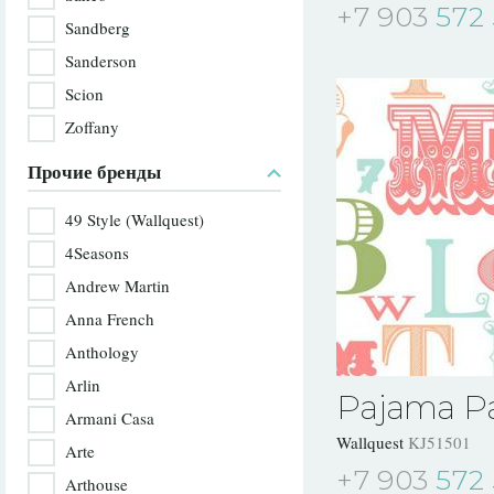
+7 903
572 
Sandberg
Sanderson
Scion
Zoffany
Прочие бренды
49 Style (Wallquest)
4Seasons
Andrew Martin
Anna French
Anthology
Arlin
Pajama Pa
Armani Casa
Wallquest
KJ51501
Arte
+7 903
572 
Arthouse