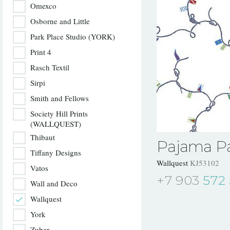
Omexco
Osborne and Little
Park Place Studio (YORK)
Print 4
Rasch Textil
Sirpi
Smith and Fellows
Society Hill Prints
(WALLQUEST)
Thibaut
Pajama Pa
Tiffany Designs
Wallquest
KJ53102
Vatos
+7 903
572 
Wall and Deco
Wallquest
York
Zuber