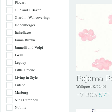
Flocart
G.P. and J Baker
Giardini Wallcoverings
Hohenberger
Italreflexes
Jaima Brown
Jannelli and Volpi
JWall
Legacy
Little Greene
Pajama Pa
Living in Style
Lutece
Wallquest
KJ52401
Marburg
+7 903
572 
Nina Campbell
Nobilis