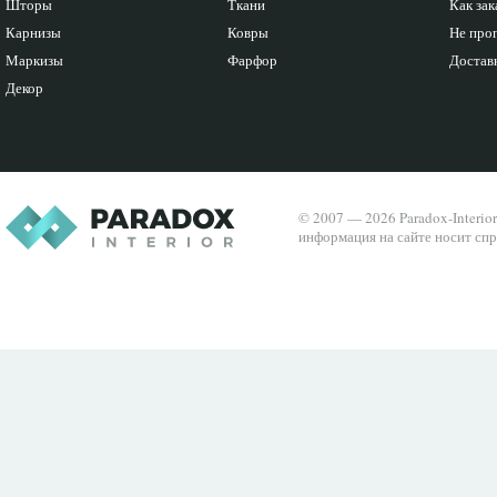
Шторы
Ткани
Как зак
Карнизы
Ковры
Не про
Маркизы
Фарфор
Доставк
Декор
© 2007 — 2026 Paradox-Interio
информация на сайте носит спр