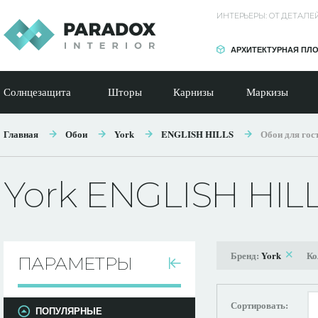
ИНТЕРЬЕРЫ: ОТ ДЕТАЛ
АРХИТЕКТУРНАЯ ПЛ
Солнцезащита
Шторы
Карнизы
Маркизы
Главная
Обои
York
ENGLISH HILLS
Обои для гос
York ENGLISH HIL
Бренд:
York
Ко
ПАРАМЕТРЫ
Сортировать:
ПОПУЛЯРНЫЕ