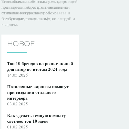
Если обычные обои вам уже здорово
Темная комната может стать настоящей
поднадоели, обратите внимание на
проблемой: она создает негативный
стильные натуральные обои:
психологический настрой, хозяева и
бамбуковые, текстильные, со слюдой и
гости ощущают дискомфорт.
кварцем.
НОВОЕ
Топ 10 брендов на рынке тканей
для штор по итогам 2024 года
14.05.2025
Потолочные карнизы помогут
при создании стильного
интерьера
03.02.2025
Как сделать темную комнату
светлее: топ 10 идей
01.02.2025