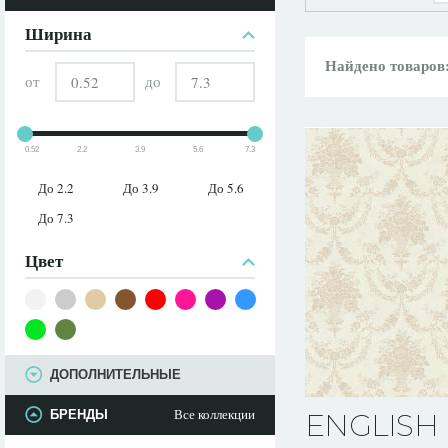
ПАРАМЕТРЫ
Ширина
Найдено товаров
от
до
0.52
2.2
3.9
5.6
7.3
До 2.2
До 3.9
До 5.6
До 7.3
Цвет
ДОПОЛНИТЕЛЬНЫЕ
Все коллекции
БРЕНДЫ
ENGLISH 