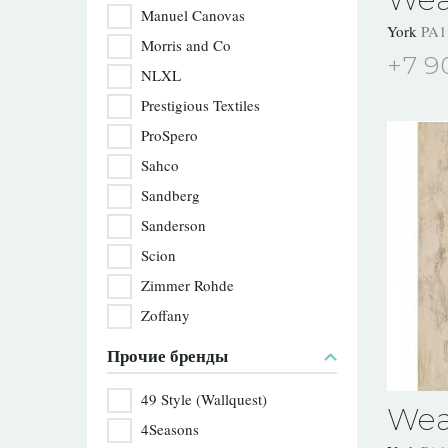
Manuel Canovas
York
PA1
Morris and Co
+7 9
NLXL
Prestigious Textiles
ProSpero
Sahco
Sandberg
Sanderson
Scion
Zimmer Rohde
Zoffany
Прочие бренды
49 Style (Wallquest)
Wea
4Seasons