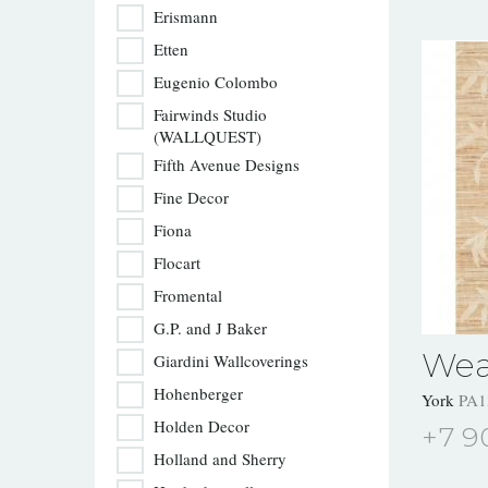
Erismann
Etten
Eugenio Colombo
Fairwinds Studio
(WALLQUEST)
Fifth Avenue Designs
Fine Decor
Fiona
Flocart
Fromental
G.P. and J Baker
Wea
Giardini Wallcoverings
Hohenberger
York
PA1
Holden Decor
+7 9
Holland and Sherry