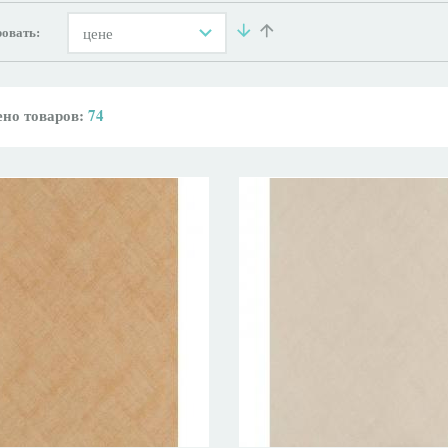
овать:
цене
но товаров:
74