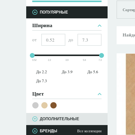
Сортир
ПАРАМЕТРЫ
ПОПУЛЯРНЫЕ
Ширина
Найде
от
до
0.52
2.2
3.9
5.6
7.3
До 2.2
До 3.9
До 5.6
До 7.3
Цвет
ДОПОЛНИТЕЛЬНЫЕ
Все коллекции
БРЕНДЫ