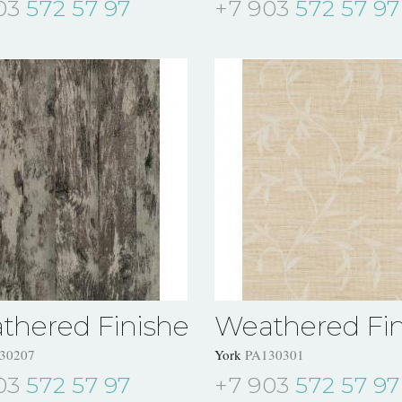
03
572 57 97
+7 903
572 57 97
thered Finishes
Weathered Fin
30207
York
PA130301
03
572 57 97
+7 903
572 57 97