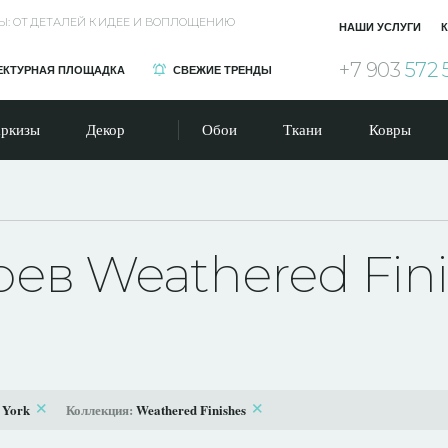
Ы: ОТ ДЕТАЛЕЙ К ИДЕЕ И ВОПЛОЩЕНИЮ
НАШИ УСЛУГИ
К
+7 903
572 
ЕКТУРНАЯ ПЛОЩАДКА
СВЕЖИЕ ТРЕНДЫ
ркизы
Декор
Обои
Ткани
Ковры
ев Weathered Fini
:
York
Коллекция:
Weathered Finishes