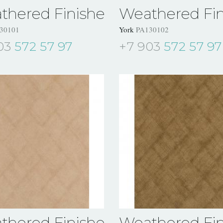
thered Finishes
Weathered Fin
30101
York
PA130102
03
572 57 97
+7 903
572 57 97
thered Finishes
Weathered Fin