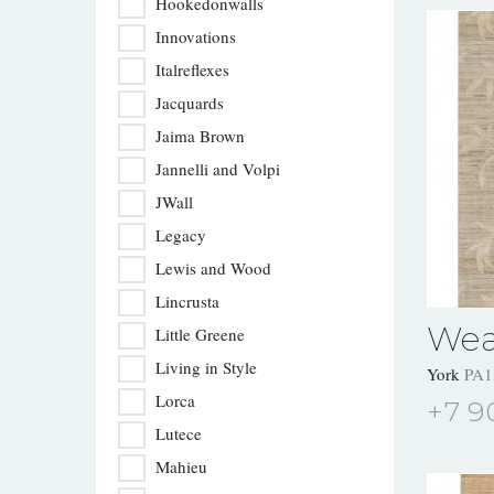
Hookedonwalls
Innovations
Italreflexes
Jacquards
Jaima Brown
Jannelli and Volpi
JWall
Legacy
Lewis and Wood
Lincrusta
Wea
Little Greene
Living in Style
York
PA1
Lorca
+7 9
Lutece
Mahieu