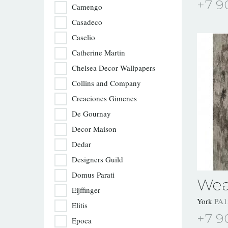
+7 9
Camengo
Casadeco
Caselio
Catherine Martin
Chelsea Decor Wallpapers
Collins and Company
Creaciones Gimenes
De Gournay
Decor Maison
Dedar
Designers Guild
Domus Parati
Wea
Eijffinger
York
PA1
Elitis
+7 9
Epoca