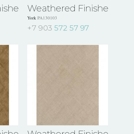
ishes
Weathered Finishes
York
PA130103
+7 903
572 57 97
ishes
Weathered Finishes