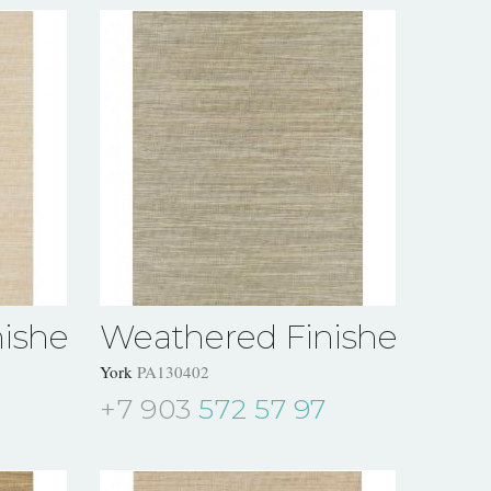
ishes
Weathered Finishes
York
PA130402
+7 903
572 57 97