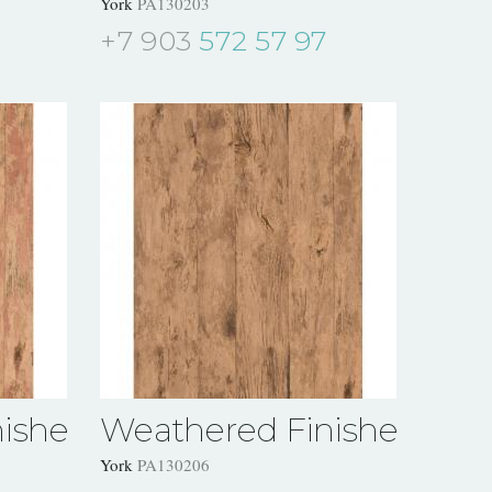
York
PA130203
+7 903
572 57 97
ishes
Weathered Finishes
York
PA130206