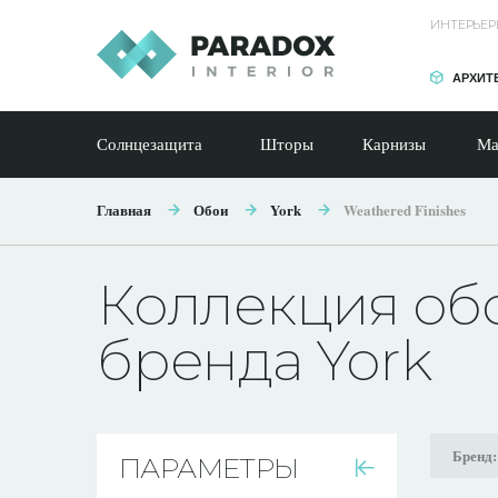
ИНТЕРЬЕР
АРХИТ
Солнцезащита
Шторы
Карнизы
Ма
Главная
Обои
York
Weathered Finishes
Коллекция обо
бренда York
Бренд
ПАРАМЕТРЫ