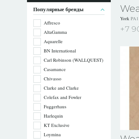
Wea
Популярные бренды
York
PA1
Affresco
+7 9
AltaGamma
Aquarelle
BN International
Carl Robinson (WALLQUEST)
Casamance
Chivasso
Clarke and Clarke
Colefax and Fowler
Fuggerhaus
Harlequin
KT Exclusive
Loymina
Wea