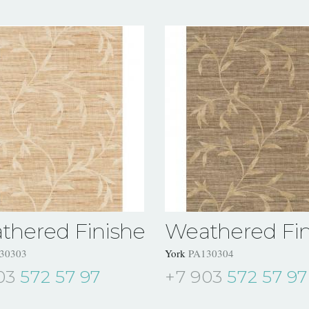
thered Finishes
Weathered Fin
30303
York
PA130304
03
572 57 97
+7 903
572 57 97