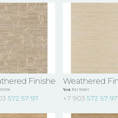
thered Finishes
Weathered Fin
30306
York
PA130401
03
572 57 97
+7 903
572 57 97