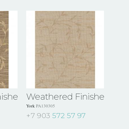
ishes
Weathered Finishes
York
PA130305
+7 903
572 57 97