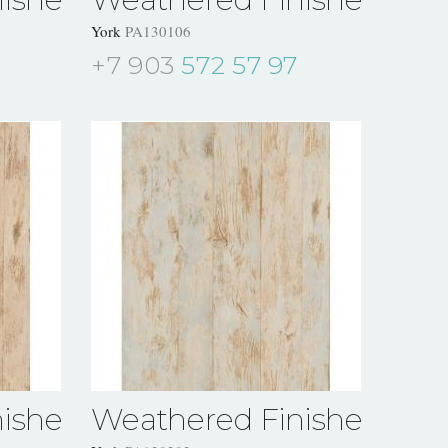
York
PA130106
+7 903
572 57 97
ishes
Weathered Finishes