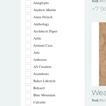
York
PA1
Anaglypta
+7 9
Andrew Martin
Anna French
Anthology
Architects Paper
Arlin
Armani Casa
Arte
Arthouse
AS Creation
Asanderus
Baker Lifestyle
Bekaert
Wea
Blue Mountain
York
PA1
Calcutta