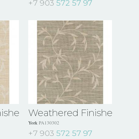
+7 903
572 57 97
ishes
Weathered Finishes
York
PA130302
+7 903
572 57 97