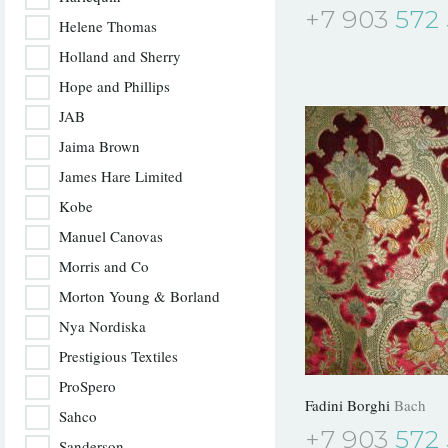
+7 903
572 
Helene Thomas
Holland and Sherry
Hope and Phillips
JAB
Jaima Brown
James Hare Limited
Kobe
Manuel Canovas
Morris and Co
Morton Young & Borland
Nya Nordiska
Prestigious Textiles
ProSpero
Fadini Borghi
Bach
Sahco
+7 903
572 
Sanderson