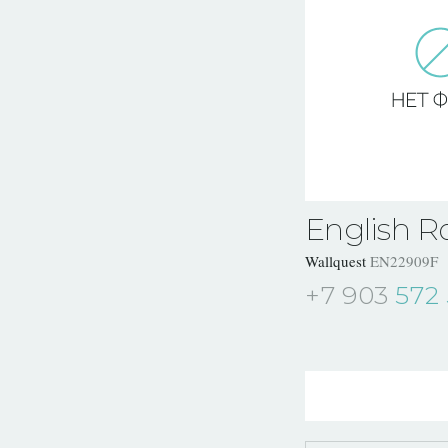
English R
Wallquest
EN22909F
+7 903
572 