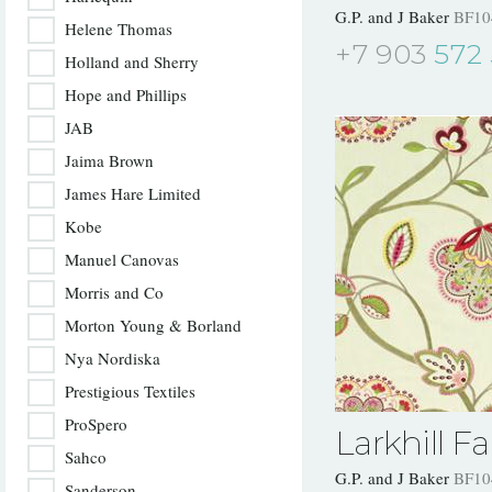
G.P. and J Baker
BF10
Helene Thomas
+7 903
572 
Holland and Sherry
Hope and Phillips
JAB
Jaima Brown
James Hare Limited
Kobe
Manuel Canovas
Morris and Co
Morton Young & Borland
Nya Nordiska
Prestigious Textiles
ProSpero
Larkhill Fa
Sahco
G.P. and J Baker
BF10
Sanderson