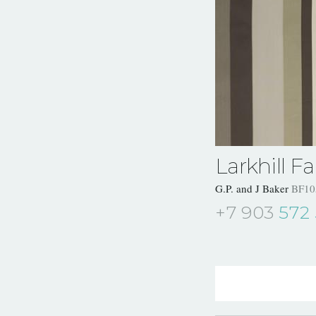
Larkhill Fa
G.P. and J Baker
BF10
+7 903
572 