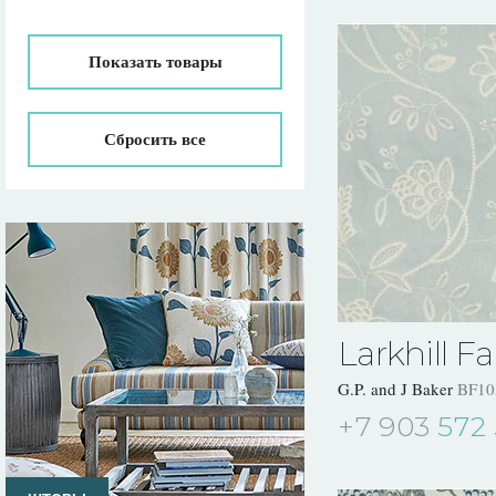
Показать
товары
Сбросить все
Larkhill Fa
G.P. and J Baker
BF10
+7 903
572 