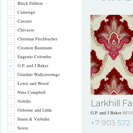
Black Edition
Camengo
Cassaro
Chivasso
Christian Fischbacher
Creation Baumann
Eugenio Colombo
G.P. and J Baker
Giardini Wallcoverings
Lewis and Wood
Nina Campbell
Larkhill Fa
Nobilis
Osborne and Little
G.P. and J Baker
BF10
Saum & Viebahn
+7 903
572 
Scion