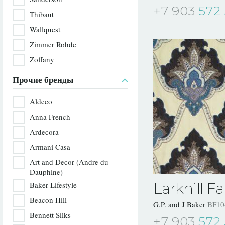
+7 903
572 
Thibaut
Wallquest
Zimmer Rohde
Zoffany
Прочие бренды
Aldeco
Anna French
Ardecora
Armani Casa
Art and Decor (Andre du
Dauphine)
Larkhill Fa
Baker Lifestyle
Beacon Hill
G.P. and J Baker
BF10
Bennett Silks
+7 903
572 