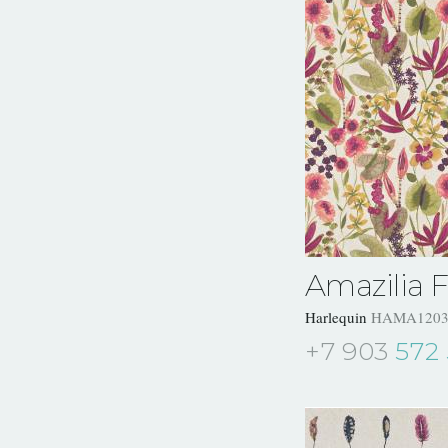
Amazilia F
Harlequin
HAMA1203
+7 903
572 