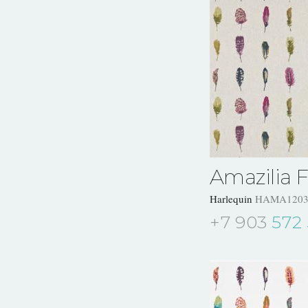
Amazilia F
Harlequin
HAMA1203
+7 903
572 