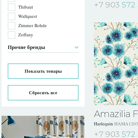
+7 903
572 
Thibaut
Wallquest
Zimmer Rohde
Zoffany
Прочие бренды
Показать
товары
Сбросить все
Amazilia F
Harlequin
HAMA1203
+7 903
572 