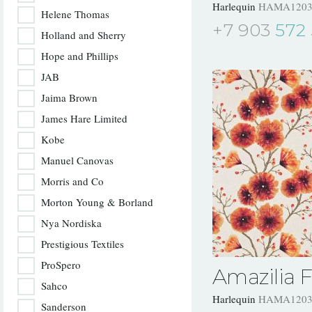
Harlequin
HAMA1203
Helene Thomas
+7 903
572 
Holland and Sherry
Hope and Phillips
JAB
Jaima Brown
James Hare Limited
Kobe
Manuel Canovas
Morris and Co
Morton Young & Borland
Nya Nordiska
Prestigious Textiles
ProSpero
Amazilia F
Sahco
Harlequin
HAMA1203
Sanderson