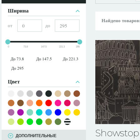
ПАРАМЕТРЫ
Ширина
Найдено товаров
от
до
0
73.8
147.5
221.3
295
До 73.8
До 147.5
До 221.3
До 295
Цвет
Showstop
ДОПОЛНИТЕЛЬНЫЕ