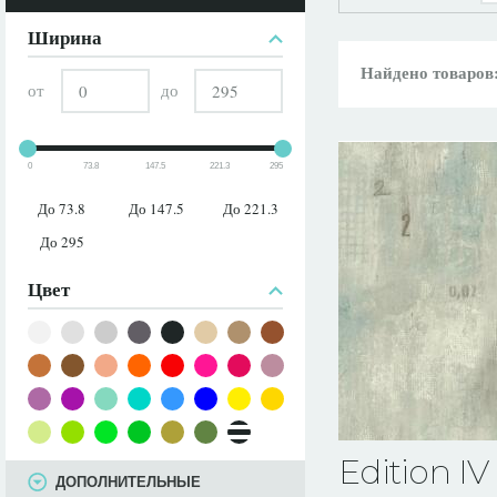
ПАРАМЕТРЫ
Ширина
Найдено товаров
от
до
0
73.8
147.5
221.3
295
До 73.8
До 147.5
До 221.3
До 295
Цвет
Edition IV
ДОПОЛНИТЕЛЬНЫЕ