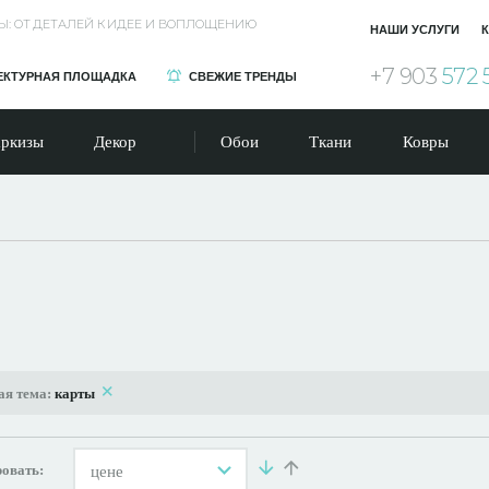
Ы: ОТ ДЕТАЛЕЙ К ИДЕЕ И ВОПЛОЩЕНИЮ
НАШИ УСЛУГИ
К
+7 903
572 
ЕКТУРНАЯ ПЛОЩАДКА
СВЕЖИЕ ТРЕНДЫ
ркизы
Декор
Обои
Ткани
Ковры
ая тема:
карты
овать:
цене