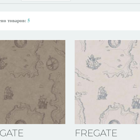
но товаров:
5
GATE
FREGATE