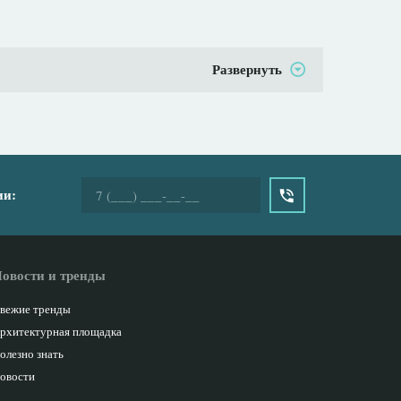
Развернуть
ии:
овости и тренды
вежие тренды
рхитектурная площадка
олезно знать
овости