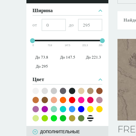
ПАРАМЕТРЫ
Ширина
Найде
от
до
0
73.8
147.5
221.3
295
До 73.8
До 147.5
До 221.3
До 295
Цвет
FRE
ДОПОЛНИТЕЛЬНЫЕ