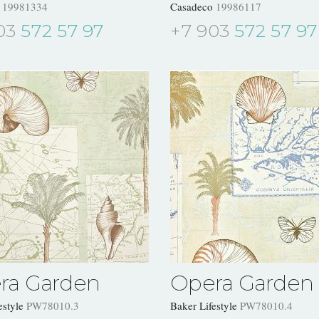
o
19981334
Casadeco
19986117
03
572 57 97
+7 903
572 57 97
ra Garden
Opera Garden
estyle
PW78010.3
Baker Lifestyle
PW78010.4