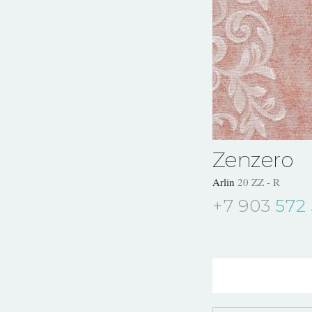
Zenzero
Arlin
20 ZZ - R
+7 903
572 