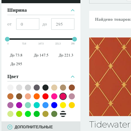
ПАРАМЕТРЫ
Ширина
Найдено товаров
от
до
0
73.8
147.5
221.3
295
До 73.8
До 147.5
До 221.3
До 295
Цвет
Tidewater
ДОПОЛНИТЕЛЬНЫЕ