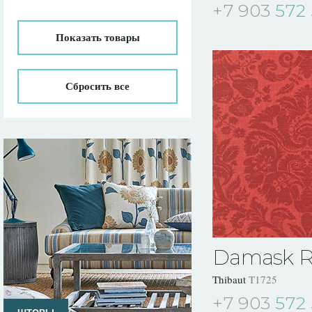
+7 903
572 
Показать
товары
Сбросить все
Damask Re
Thibaut
T1725
+7 903
572 