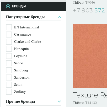
Thibaut
T9046
БРЕНДЫ
+7 903
572 
Популярные бренды
BN International
Casamance
Clarke and Clarke
Harlequin
Loymina
Sahco
Sandberg
Sanderson
Scion
Zoffany
Texture R
Прочие бренды
Thibaut
T14132