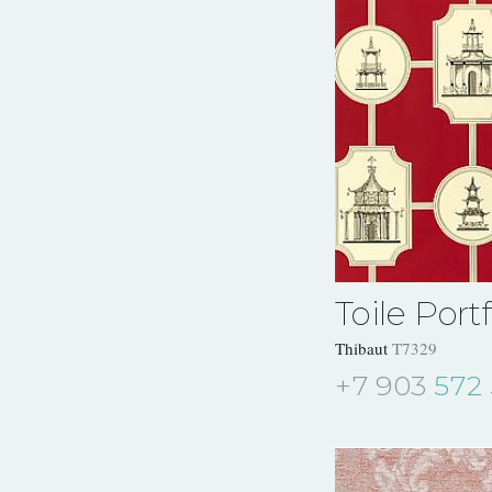
Toile Portf
Thibaut
T7329
+7 903
572 