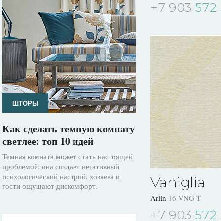
+7 903
572 
ШТОРЫ
Как сделать темную комнату
светлее: топ 10 идей
Темная комната может стать настоящей
проблемой: она создает негативный
психологический настрой, хозяева и
Vaniglia
гости ощущают дискомфорт.
Arlin
16 VNG-T
+7 903
572 