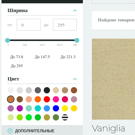
ПАРАМЕТРЫ
Ширина
Найдено товаров
от
до
0
73.8
147.5
221.3
295
До 73.8
До 147.5
До 221.3
До 295
Цвет
Vaniglia
ДОПОЛНИТЕЛЬНЫЕ