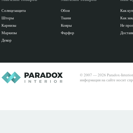
Солнцезащита
Обои
Как ку
Шторы
Ткани
Как зак
Карнизы
Ковры
Не про
Маркизы
Фарфор
Доставк
Декор
© 2007 — 2026 Paradox-Interio
информация на сайте носит спр