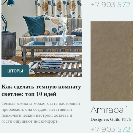
+7 903
572 
ШТОРЫ
Как сделать темную комнату
светлее: топ 10 идей
Темная комната может стать настоящей
Amrapali
проблемой: она создает негативный
психологический настрой, хозяева и
Designers Guild
P576-
гости ощущают дискомфорт.
+7 903
572 