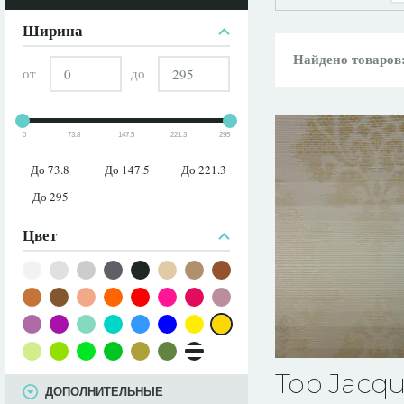
ПАРАМЕТРЫ
Ширина
Найдено товаров
от
до
0
73.8
147.5
221.3
295
До 73.8
До 147.5
До 221.3
До 295
Цвет
Top Jaсqu
ДОПОЛНИТЕЛЬНЫЕ