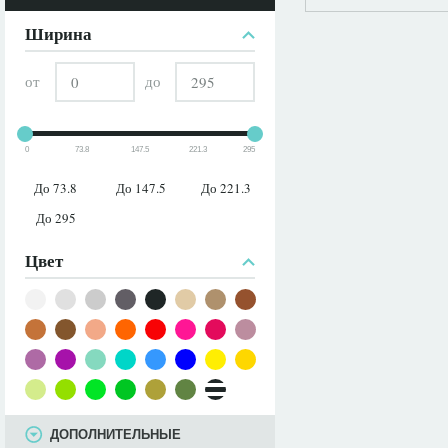
ПАРАМЕТРЫ
Ширина
от
до
0
73.8
147.5
221.3
295
До 73.8
До 147.5
До 221.3
До 295
Цвет
ДОПОЛНИТЕЛЬНЫЕ