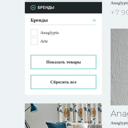
Anaglyp
БРЕНДЫ
+7 9
Бренды
Anaglypta
Arte
Показать
товары
Сбросить все
Ana
Anaglyp