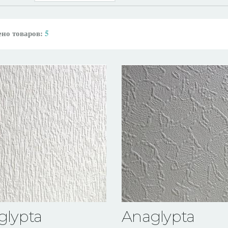
но товаров:
5
glypta
Anaglypta