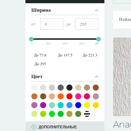
ПАРАМЕТРЫ
Ширина
Найде
от
до
0
73.8
147.5
221.3
295
До 73.8
До 147.5
До 221.3
До 295
Цвет
Ana
ДОПОЛНИТЕЛЬНЫЕ