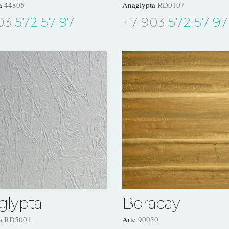
ta
44805
Anaglypta
RD0107
03
572 57 97
+7 903
572 57 97
glypta
Boracay
ta
RD5001
Arte
90050