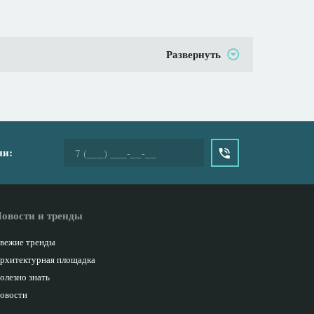
Развернуть
ии:
овости и тренды
вежие тренды
рхитектурная площадка
олезно знать
овости