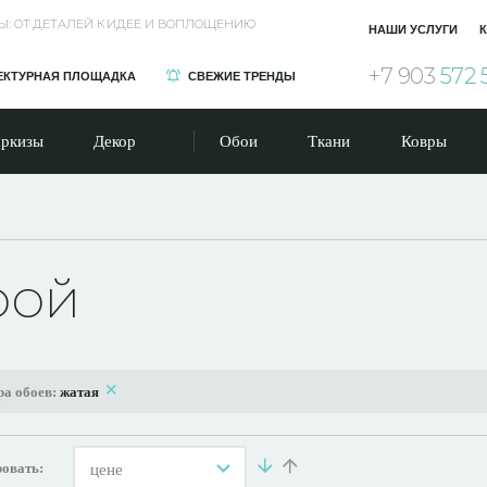
Ы: ОТ ДЕТАЛЕЙ К ИДЕЕ И ВОПЛОЩЕНИЮ
НАШИ УСЛУГИ
К
+7 903
572 
ЕКТУРНАЯ ПЛОЩАДКА
СВЕЖИЕ ТРЕНДЫ
ркизы
Декор
Обои
Ткани
Ковры
рой
ра обоев:
жатая
овать:
цене