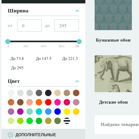
ПАРАМЕТРЫ
Ширина
от
до
Бумажные обои
0
73.8
147.5
221.3
295
До 73.8
До 147.5
До 221.3
До 295
Цвет
Детские обои
Найдено товаров
ДОПОЛНИТЕЛЬНЫЕ