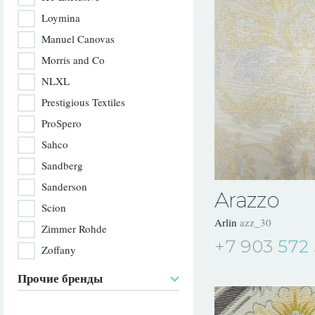
Loymina
Manuel Canovas
Morris and Co
NLXL
Prestigious Textiles
ProSpero
Sahco
Sandberg
Sanderson
Arazzo
Scion
Arlin
azz_30
Zimmer Rohde
+7 903
572 
Zoffany
Прочие бренды