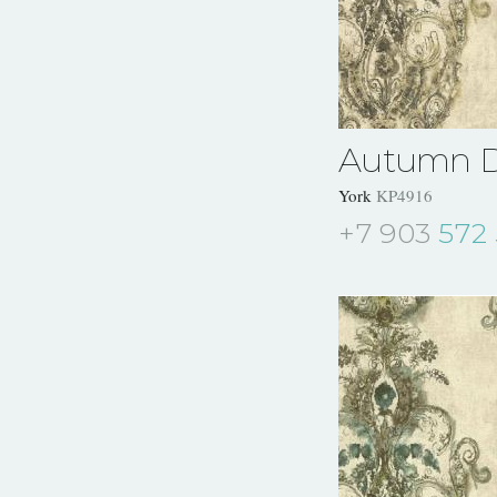
Autumn 
York
KP4916
+7 903
572 