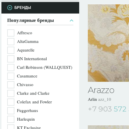
БРЕНДЫ
Популярные бренды
Affresco
AltaGamma
Aquarelle
BN International
Carl Robinson (WALLQUEST)
Casamance
Chivasso
Arazzo
Clarke and Clarke
Arlin
azz_10
Colefax and Fowler
+7 903
572 
Fuggerhaus
Harlequin
KT Exclusive